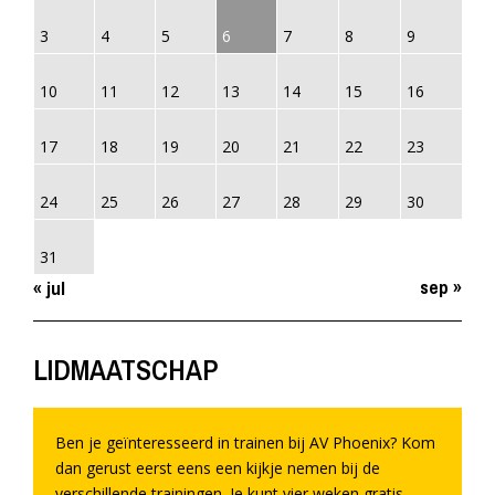
3
4
5
6
7
8
9
10
11
12
13
14
15
16
17
18
19
20
21
22
23
24
25
26
27
28
29
30
31
sep »
« jul
LIDMAATSCHAP
Ben je geïnteresseerd in trainen bij AV Phoenix? Kom
dan gerust eerst eens een kijkje nemen bij de
verschillende trainingen. Je kunt vier weken gratis