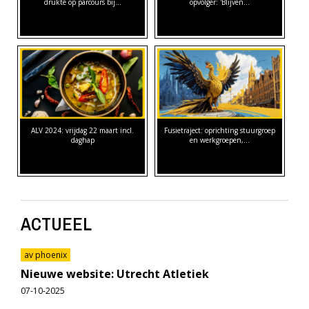
drukte op parcours bij…
opvolger: 'Blijven…
ALV 2024: vrijdag 22 maart incl.
Fusietraject: oprichting stuurgroep
daghap
en werkgroepen,…
ACTUEEL
av phoenix
Nieuwe website: Utrecht Atletiek
07-10-2025