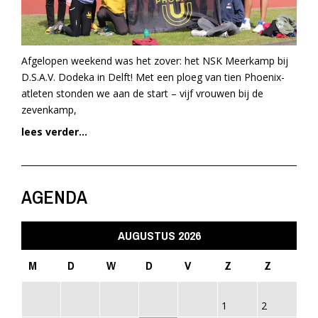
Afgelopen weekend was het zover: het NSK Meerkamp bij
D.S.A.V. Dodeka in Delft! Met een ploeg van tien Phoenix-
atleten stonden we aan de start – vijf vrouwen bij de
zevenkamp,
lees verder...
AGENDA
AUGUSTUS 2026
M
D
W
D
V
Z
Z
1
2