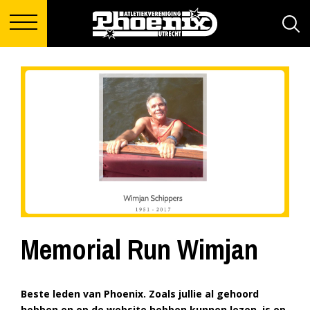
Memorial Run Wimjan
Beste leden van Phoenix. Zoals jullie al gehoord
hebben en op de
website
hebben kunnen lezen, is op