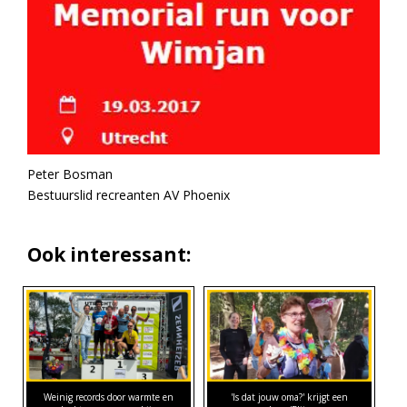
Peter Bosman
Bestuurslid recreanten AV Phoenix
Ook interessant:
Weinig records door warmte en
'Is dat jouw oma?' krijgt een