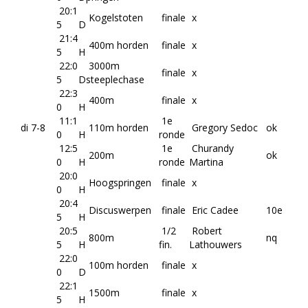
20:1
Kogelstoten
finale
x
5
D
21:4
400m horden
finale
x
5
H
22:0
3000m
finale
x
5
D
steeplechase
22:3
400m
finale
x
0
H
11:1
1e
di 7-8
110m horden
Gregory Sedoc
ok
0
H
ronde
12:5
1e
Churandy
200m
ok
0
H
ronde
Martina
20:0
Hoogspringen
finale
x
0
H
20:4
Discuswerpen
finale
Eric Cadee
10e
5
H
20:5
1/2
Robert
800m
nq
5
H
fin.
Lathouwers
22:0
100m horden
finale
x
0
D
22:1
1500m
finale
x
5
H