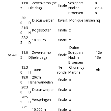
11:0
Zevenkamp (he
Schippers
8
finale
5
D
le dag)
Nadine
zie 4-
Broersen
8
20:1
Discuswerpen
kwalif.
Monique Jansen
nq
0
D
21:3
Kogelstoten
finale
x
0
H
22:2
10.000m
finale
x
5
D
Dafne
11:0
Zevenkamp
Schippers
12e
za 4-8
finale
5
D
(hele dag)
Nadine
13e
Broersen
13:3
1e
Churandy
100m
ok
0
H
ronde
Martina
18:0
20km
finale
x
0
H
snelwandelen
20:3
Discuswerpen
finale
x
0
D
20:5
Verspringen
finale
x
5
H
22:1
10.000m
finale
x