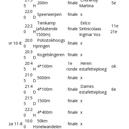
200m
finale
5e
5
H
Martina
22:0
Speerwerpen
finale
x
0
D
Tienkamp
Eelco
22:2
11e
(afsluitende
finale
Sintnicolaas
0
H
21e
1500m)
Ingmar Vos
20:0
Polsstokhoogs
vr 10-8
finale
x
0
H
pringen
20:3
Kogelslingeren
finale
x
5
D
20:4
1e
Heren
4*100m
ok
5
H
ronde
estafetteploeg
21:0
5000m
finale
x
5
D
21:4
Dames
4*100m
finale
6e
0
D
estafetteploeg
21:5
1500m
finale
x
5
D
22:2
4*400m
finale
x
0
H
10:0
50km
za 11-8
finale
x
0
H
snelwandelen