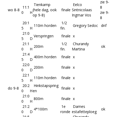
zie 9-
Tienkamp
Eelco
11:1
8
wo 8-8
(hele dag, ook
finale
Sintnicolaas
0
H
zie 9-
op 9-8)
Ingmar Vos
8
20:1
1/2
110m horden
Gregory Sedoc
dnf
5
H
fin.
21:0
Verspringen
finale
x
5
D
21:1
1/2
Churandy
200m
ok
0
H
fin.
Martina
21:4
400m horden
finale
x
5
D
22:0
200m
finale
x
0
D
22:1
110m horden
finale
x
5
H
20:2
Hinkstapspring
do 9-8
finale
x
0
H
en
21:0
800m
finale
x
0
H
21:2
1e
Dames
4*100m
ok
0
D
ronde
estafetteploeg
21:5
Churandy