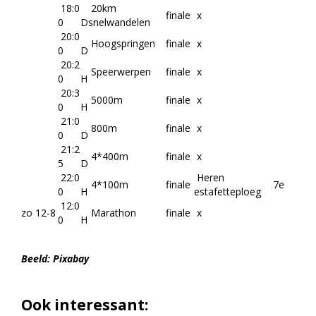
18:0
20km
finale
x
0
D
snelwandelen
20:0
Hoogspringen
finale
x
0
D
20:2
Speerwerpen
finale
x
0
H
20:3
5000m
finale
x
0
H
21:0
800m
finale
x
0
D
21:2
4*400m
finale
x
5
D
22:0
Heren
4*100m
finale
7e
0
H
estafetteploeg
12:0
zo 12-8
Marathon
finale
x
0
H
Beeld: Pixabay
Ook interessant: