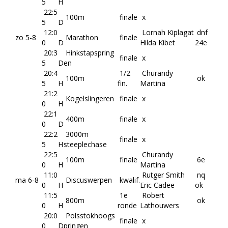
5
H
22:5
100m
finale
x
5
D
12:0
Lornah Kiplagat
dnf
zo 5-8
Marathon
finale
0
D
Hilda Kibet
24e
20:3
Hinkstapspring
finale
x
5
D
en
20:4
1/2
Churandy
100m
ok
5
H
fin.
Martina
21:2
Kogelslingeren
finale
x
0
H
22:1
400m
finale
x
0
D
22:2
3000m
finale
x
5
H
steeplechase
22:5
Churandy
100m
finale
6e
0
H
Martina
11:0
Rutger Smith
nq
ma 6-8
Discuswerpen
kwalif.
0
H
Eric Cadee
ok
11:5
1e
Robert
800m
ok
0
H
ronde
Lathouwers
20:0
Polsstokhoogs
finale
x
0
D
pringen