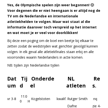
Yes, de Olympische spelen zijn weer begonnen! 🙂
Voor degenen die er niet heengaan is er altijd nog de
TV om de Nederlandse en internationale
atletiekhelden te volgen. Maar wat staat al die
informatie daarover toch verspreid op het internet
en wat moet je er veel voor doorklikken!
Bij deze een poging om de boel een beetje bij elkaar te
zetten zodat de wedstrijden wat gerichter gevolgd kunnen
volgen. In elk geval alle atletiekfinales staan erbij en alle
voorrondes waarin Nederlanders in actie komen.
NB: tijden zijn Nederlandse tijden
Dat
Tij
Onderde
NL
Re
um
d
el
atleten
s.
11:0
vr 3-8
Kogelstoten
kwalif.
Rutger Smith
nq
0
H
Dafne
zie 4-