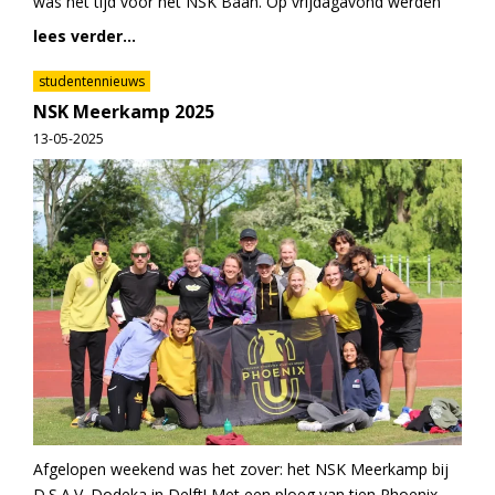
was het tijd voor het NSK Baan. Op vrijdagavond werden
lees verder...
studentennieuws
NSK Meerkamp 2025
13-05-2025
Afgelopen weekend was het zover: het NSK Meerkamp bij
D.S.A.V. Dodeka in Delft! Met een ploeg van tien Phoenix-