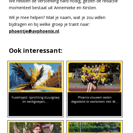
We hebben de versterking hard nodig, gezien de redactie
momenteel bestaat uit Annemieke en Kirsten.
Wil je mee helpen? Mail je naam, wat je zou willen
bijdragen en bij welke groep je traint naar:
phoentje@avphoenix.nl
.
Ook interessant:
Fusietraject: oprichting stuurgroep
Phoenix-vrouwen weten
en werkgroepen,…
degradatie te voorkomen met 4e…