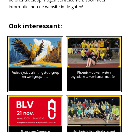
informatie: hou de website in de gaten!
Ook interessant:
Fusietraject: oprichting stuurgroep
Phoenix-vrouwen weten
en werkgroepen,…
degradatie te voorkomen met 4e…
Bijzondere Algemene
Het Fusie-informatie document