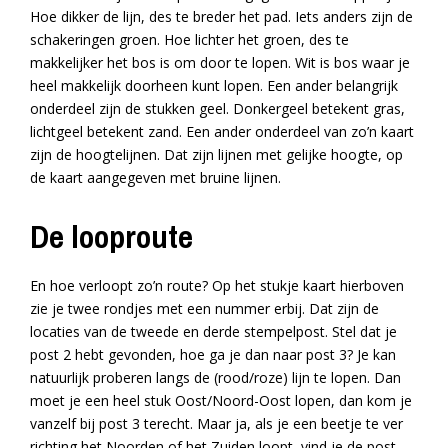
Hoe dikker de lijn, des te breder het pad. Iets anders zijn de
schakeringen groen. Hoe lichter het groen, des te
makkelijker het bos is om door te lopen. Wit is bos waar je
heel makkelijk doorheen kunt lopen. Een ander belangrijk
onderdeel zijn de stukken geel. Donkergeel betekent gras,
lichtgeel betekent zand. Een ander onderdeel van zo’n kaart
zijn de hoogtelijnen. Dat zijn lijnen met gelijke hoogte, op
de kaart aangegeven met bruine lijnen.
De looproute
En hoe verloopt zo’n route? Op het stukje kaart hierboven
zie je twee rondjes met een nummer erbij. Dat zijn de
locaties van de tweede en derde stempelpost. Stel dat je
post 2 hebt gevonden, hoe ga je dan naar post 3? Je kan
natuurlijk proberen langs de (rood/roze) lijn te lopen. Dan
moet je een heel stuk Oost/Noord-Oost lopen, dan kom je
vanzelf bij post 3 terecht. Maar ja, als je een beetje te ver
richting het Noorden of het Zuiden loopt, vind je de post