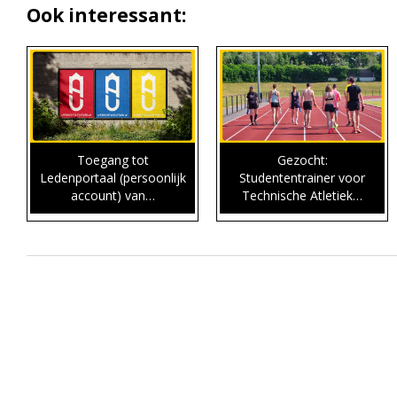
Ook interessant:
Toegang tot
Gezocht:
Ledenportaal (persoonlijk
Studententrainer voor
account) van…
Technische Atletiek…