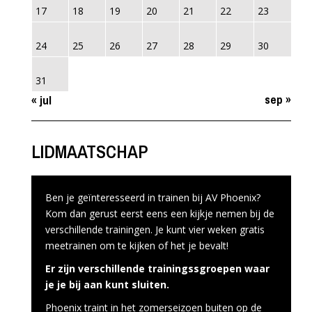
17
18
19
20
21
22
23
24
25
26
27
28
29
30
31
sep »
« jul
LIDMAATSCHAP
Ben je geïnteresseerd in trainen bij AV Phoenix?
Kom dan gerust eerst eens een kijkje nemen bij de
verschillende trainingen. Je kunt vier weken gratis
meetrainen om te kijken of het je bevalt!
Er zijn verschillende trainingssgroepen waar
je je bij aan kunt sluiten.
Phoenix traint in het zomerseizoen buiten op de