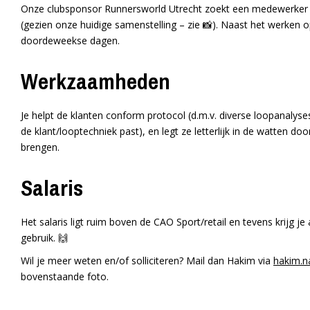
Onze clubsponsor Runnersworld Utrecht zoekt een medewerker v
(gezien onze huidige samenstelling – zie 📸). Naast het werken
doordeweekse dagen.
Werkzaamheden
Je helpt de klanten conform protocol (d.m.v. diverse loopanalys
de klant/looptechniek past), en legt ze letterlijk in de watten 
brengen.
Salaris
Het salaris ligt ruim boven de CAO Sport/retail en tevens krijg j
gebruik. 🙌
Wil je meer weten en/of solliciteren? Mail dan Hakim via
hakim.n
bovenstaande foto.