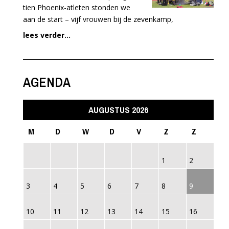
tien Phoenix-atleten stonden we
aan de start – vijf vrouwen bij de zevenkamp,
lees verder...
AGENDA
AUGUSTUS 2026
M
D
W
D
V
Z
Z
1
2
3
4
5
6
7
8
9
10
11
12
13
14
15
16