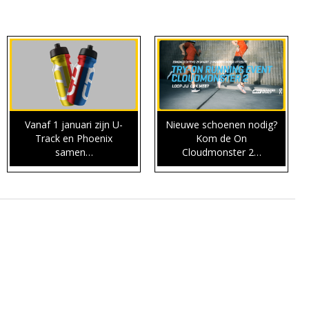
Vanaf 1 januari zijn U-
Nieuwe schoenen nodig?
Track en Phoenix
Kom de On
samen…
Cloudmonster 2…