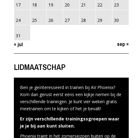
17
18
19
20
21
22
23
24
25
26
27
28
29
30
31
sep »
« jul
LIDMAATSCHAP
Ben je geïnteresseerd in trainen bij AV Phoenix?
Kom dan gerust eerst eens een kijkje nemen bij de
verschillende trainingen. Je kunt vier weken gratis
meetrainen om te kijken of het je bevalt!
Er zijn verschillende trainingssgroepen waar
je je bij aan kunt sluiten.
Phoenix traint in het zomerseizoen buiten op de