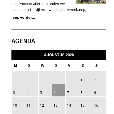
tien Phoenix-atleten stonden we
aan de start – vijf vrouwen bij de zevenkamp,
lees verder...
AGENDA
AUGUSTUS 2026
M
D
W
D
V
Z
Z
1
2
3
4
5
6
7
8
9
10
11
12
13
14
15
16