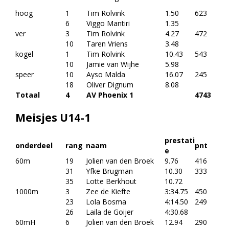
hoog
1
Tim Rolvink
1.50
623
6
Viggo Mantiri
1.35
ver
3
Tim Rolvink
4.27
472
10
Taren Vriens
3.48
kogel
1
Tim Rolvink
10.43
543
10
Jamie van Wijhe
5.98
speer
10
Ayso Malda
16.07
245
18
Oliver Dignum
8.08
Totaal
4
AV Phoenix 1
4743
Meisjes U14-1
prestati
onderdeel
rang
naam
pnt
e
60m
19
Jolien van den Broek
9.76
416
31
Yfke Brugman
10.30
333
35
Lotte Berkhout
10.72
1000m
3
Zee de Kiefte
3:34.75
450
23
Lola Bosma
4:14.50
249
26
Laila de Goijer
4:30.68
60mH
6
Jolien van den Broek
12.94
290