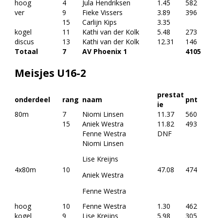
hoog
4
Jula Hendriksen
1.45
582
ver
9
Fieke Vissers
3.89
396
15
Carlijn Kips
3.35
kogel
11
Kathi van der Kolk
5.48
273
discus
13
Kathi van der Kolk
12.31
146
Totaal
7
AV Phoenix 1
4105
Meisjes U16-2
prestat
onderdeel
rang
naam
pnt
ie
80m
7
Niomi Linsen
11.37
560
15
Aniek Westra
11.82
493
Fenne Westra
DNF
Niomi Linsen
Lise Kreijns
4x80m
10
47.08
474
Aniek Westra
Fenne Westra
hoog
10
Fenne Westra
1.30
462
kogel
9
Lise Kreijns
5.98
305