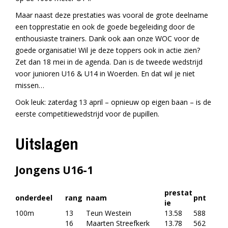
Maar naast deze prestaties was vooral de grote deelname
een topprestatie en ook de goede begeleiding door de
enthousiaste trainers. Dank ook aan onze WOC voor de
goede organisatie! Wil je deze toppers ook in actie zien?
Zet dan 18 mei in de agenda. Dan is de tweede wedstrijd
voor junioren U16 & U14 in Woerden. En dat wil je niet
missen…
Ook leuk: zaterdag 13 april – opnieuw op eigen baan – is de
eerste competitiewedstrijd voor de pupillen.
Uitslagen
Jongens U16-1
prestat
onderdeel
rang
naam
pnt
ie
100m
13
Teun Westein
13.58
588
16
Maarten Streefkerk
13.78
562