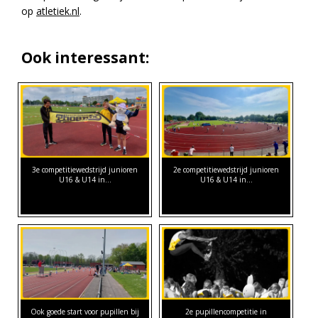
op
atletiek.nl
.
Ook interessant:
3e competitiewedstrijd junioren
2e competitiewedstrijd junioren
U16 & U14 in…
U16 & U14 in…
Ook goede start voor pupillen bij
2e pupillencompetitie in