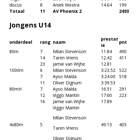
discus
8
Aniek Westra
14.64
199
Totaal
11
AV Phoenix 2
2493
Jongens U14
prestat
onderdeel
rang
naam
pnt
ie
80m
7
Milan Stevenson
11.84
490
14
Taren Vriens
12.42
411
23
Jamie van Wijhe
12.81
1000m
6
Milan Stevenson
3:23.52
522
7
Ayso Malda
3:24.00
518
11
Oliver Dignum
3:39.53
80mH
7
Ayso Malda
16.51
291
12
Viggo Mantiri
17.60
223
16
Jamie van Wijhe
17.89
Viggo Mantiri
Milan Stevenson
4x80m
5
49.13
405
Taren Vriens
Oliver Dignum