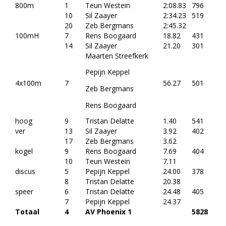
800m
1
Teun Westein
2:08.83
796
10
Sil Zaayer
2:34.23
519
20
Zeb Bergmans
2:45.32
100mH
7
Rens Boogaard
18.82
431
14
Sil Zaayer
21.20
301
Maarten Streefkerk
Pepijn Keppel
4x100m
7
56.27
501
Zeb Bergmans
Rens Boogaard
hoog
9
Tristan Delatte
1.40
541
ver
13
Sil Zaayer
3.92
402
17
Zeb Bergmans
3.62
kogel
9
Rens Boogaard
7.69
404
10
Teun Westein
7.11
discus
5
Pepijn Keppel
24.00
378
8
Tristan Delatte
20.38
speer
6
Tristan Delatte
24.48
405
7
Pepijn Keppel
24.37
Totaal
4
AV Phoenix 1
5828