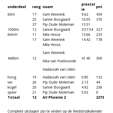
prestat
onderdeel
rang
naam
pnt
ie
60m
17
Sam Weenink
9.62
439
25
Sanne Boogaard
10.05
370
37
Pip Oude Moleman
13.51
1000m
12
Sanne Boogaard
3:57.54
327
60mH
11
Mila Hesse
13.66
233
17
Sam Weenink
14.42
178
Mila Hesse
Sam Weenink
4x80m
12
41.40
300
Kika van Poelvoorde
Hadassah van Uden
hoog
19
Hadassah van Uden
0.85
132
ver
26
Pip Oude Moleman
2.13
44
kogel
20
Sanne Boogaard
4.92
236
speer
21
Pip Oude Moleman
5.02
0
Totaal
12
AV Phoenix 2
2273
Complete uitslagen zijn te vinden op de Wedstrijdkalender