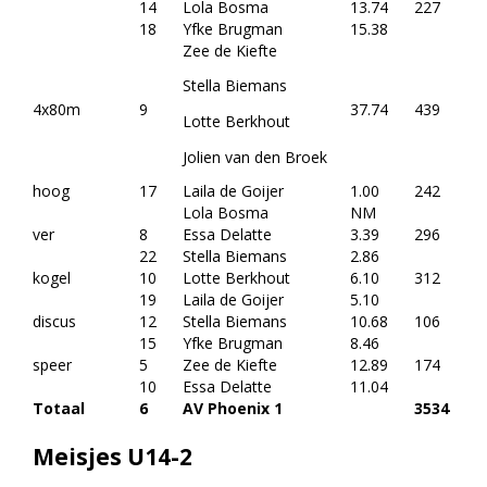
14
Lola Bosma
13.74
227
18
Yfke Brugman
15.38
Zee de Kiefte
Stella Biemans
4x80m
9
37.74
439
Lotte Berkhout
Jolien van den Broek
hoog
17
Laila de Goijer
1.00
242
Lola Bosma
NM
ver
8
Essa Delatte
3.39
296
22
Stella Biemans
2.86
kogel
10
Lotte Berkhout
6.10
312
19
Laila de Goijer
5.10
discus
12
Stella Biemans
10.68
106
15
Yfke Brugman
8.46
speer
5
Zee de Kiefte
12.89
174
10
Essa Delatte
11.04
Totaal
6
AV Phoenix 1
3534
Meisjes U14-2