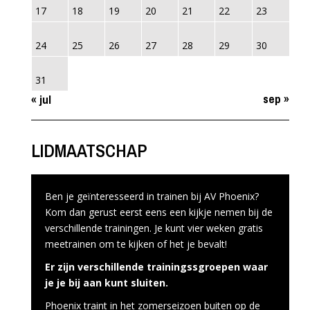
17
18
19
20
21
22
23
24
25
26
27
28
29
30
31
sep »
« jul
LIDMAATSCHAP
Ben je geïnteresseerd in trainen bij AV Phoenix?
Kom dan gerust eerst eens een kijkje nemen bij de
verschillende trainingen. Je kunt vier weken gratis
meetrainen om te kijken of het je bevalt!
Er zijn verschillende trainingssgroepen waar
je je bij aan kunt sluiten.
Phoenix traint in het zomerseizoen buiten op de