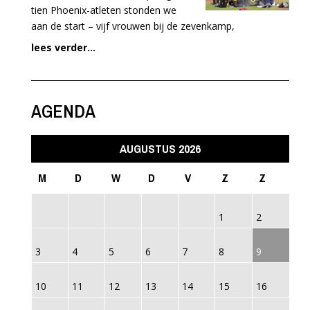
tien Phoenix-atleten stonden we
aan de start – vijf vrouwen bij de zevenkamp,
lees verder...
AGENDA
AUGUSTUS 2026
M
D
W
D
V
Z
Z
1
2
3
4
5
6
7
8
9
10
11
12
13
14
15
16