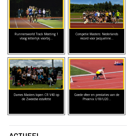
Runnersworld Track Meeting 1
Competie Masters: Nederlands
vloog letterlijk voorbij...
record voor Jacqueline…
Dames Masters lopen CR V40 op
Goede sfeer en prestaties van de
de Zweedse estafette
Phoenix U18/U20…
ACTUEEL