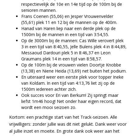
respectievelijk de 10e en 14e tijd op de 100m bij de
senioren mannen.
Frans Coenen (55,06) en Jesper Vrouwenvelder
(55,61) plek 11 en 12 bij de mannen op de 400m.
Hanad van Haren liep naar een derde plek op de
1500m bij de mannen in een tijd van 3:54,55.
Op de 3000m bij de mannen: Cas Wille verovert plek
3 in een tijd van 8:40,55, Jelle Bulens plek 4 in 8:44,89,
Messaoud Dardouri plek 5 in 8:46,37 en Leon
Graumans plek 14 in een tijd van 8:58,57.
Op de 100m bij de vrouwen vielen Doortje Knobbe
(13,38) en Niene Heida (13,69) net buiten het podium.
En uiteraard weer een eerste plek voor topper Ineke
van Koldam. In een tijd van 4:13,76 liet zij op de
1500m iedereen achter zich.
Ook succes voor Eri van Berkum! Zij springt maar
liefst 1m46 hoog! Net onder haar eigen record, dat
wordt een mooi seizoen zo.
Kortom: een prachtige start van het Track-seizoen. Alle
vrijwilligers: zonder jullie was dit niet gelukt. Dank weer voor
al jullie inzet en moeite. En grote dank ook weer aan het