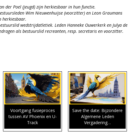
n der Poel (jeugd) zijn herkiesbaar in hun functie.
 Bestuursleden Wim Nieuwenhuijse (voorzitter) en Leon Graumans
in herkiesbaar.
 bestuurslid wedstrijdatletiek. Leden Hanneke Ouwerkerk en Julya de
ragen als bestuurslid recreanten, resp. secretaris en voorzitter.
Voortgang fusieproces
Save the date: Bijzondere
tussen AV Phoenix en U-
Algemene Leden
Track
Vergadering…