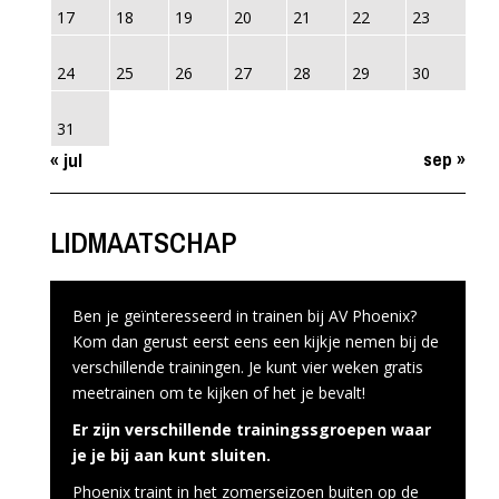
17
18
19
20
21
22
23
24
25
26
27
28
29
30
31
sep »
« jul
LIDMAATSCHAP
Ben je geïnteresseerd in trainen bij AV Phoenix?
Kom dan gerust eerst eens een kijkje nemen bij de
verschillende trainingen. Je kunt vier weken gratis
meetrainen om te kijken of het je bevalt!
Er zijn verschillende trainingssgroepen waar
je je bij aan kunt sluiten.
Phoenix traint in het zomerseizoen buiten op de