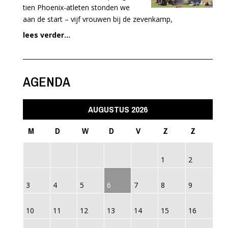
tien Phoenix-atleten stonden we
aan de start – vijf vrouwen bij de zevenkamp,
lees verder...
AGENDA
AUGUSTUS 2026
M
D
W
D
V
Z
Z
1
2
3
4
5
6
7
8
9
10
11
12
13
14
15
16