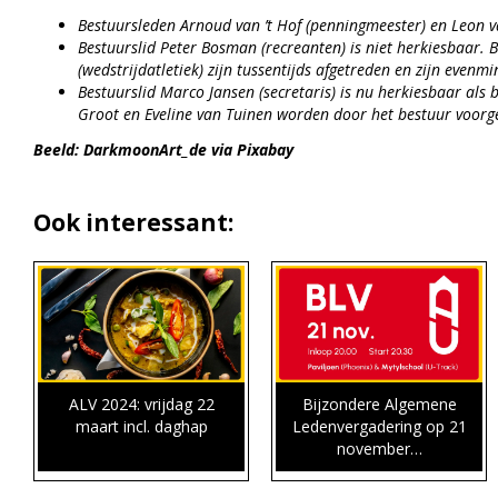
Bestuursleden Arnoud van ’t Hof (penningmeester) en Leon va
Bestuurslid Peter Bosman (recreanten) is niet herkiesbaar.
(wedstrijdatletiek) zijn tussentijds afgetreden en zijn evenm
Bestuurslid Marco Jansen (secretaris) is nu herkiesbaar als
Groot en Eveline van Tuinen worden door het bestuur voorged
Beeld: DarkmoonArt_de via Pixabay
Ook interessant:
ALV 2024: vrijdag 22
Bijzondere Algemene
maart incl. daghap
Ledenvergadering op 21
november…