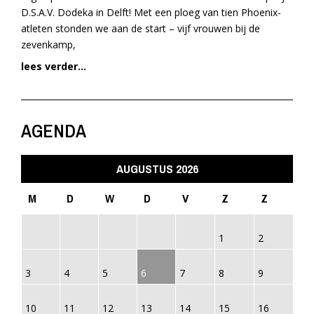
D.S.A.V. Dodeka in Delft! Met een ploeg van tien Phoenix-
atleten stonden we aan de start – vijf vrouwen bij de
zevenkamp,
lees verder...
AGENDA
AUGUSTUS 2026
M
D
W
D
V
Z
Z
1
2
3
4
5
6
7
8
9
10
11
12
13
14
15
16