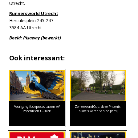
Utrecht.
Runnersworld Utrecht
Herculesplein 245-247
3584 AA Utrecht
Beeld: Pixaway (bewerkt)
Ook interessant:
Voortgang fusieproces tussen AV
ZomerAvondCup: deze Phoenix-
Phoenix en U-Track
bikkels waren van de partij