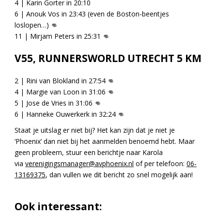
4 | Karin Gorter in 20:10
6 | Anouk Vos in 23:43 (even de Boston-beentjes
loslopen…)
👊
11 | Mirjam Peters in 25:31
👊
V55, RUNNERSWORLD UTRECHT 5 KM
2 | Rini van Blokland in 27:54
👊
4 | Margie van Loon in 31:06
👊
5 | Jose de Vries in 31:06
👊
6 | Hanneke Ouwerkerk in 32:24
👊
Staat je uitslag er niet bij? Het kan zijn dat je niet je
‘Phoenix’ dan niet bij het aanmelden benoemd hebt. Maar
geen probleem, stuur een berichtje naar Karola
via
verenigingsmanager@avphoenix.nl
of per telefoon:
06-
13169375
, dan vullen we dit bericht zo snel mogelijk aan!
Ook interessant: