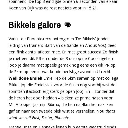
spannend. De top 3 eindigde binnen 6 seconden van elkaar.
Koen van Dijk was de rest net iets voor in 15:21.
Bikkels galore
👊
Vanuit de Phoenix-recreantengroep ‘De Bikkels’ (onder
leiding van trainers Bart van de Sande en Anouk Vos) deed
een flink aantal atleten mee. En met groot succes! Zo finish
je met een dik PR en onder de 3 uur op de Coolsingel en
loop je daarna met speels gemak nog eens een dik PR op
de 5km op een ietwat koude herfstige avond in Utrecht.
Well done Emiel!
Emiel liep de 5km samen op met collega
Bikkel Jop die Emiel vlak voor de finish nog voorbij wist de
sprintten (tactisch erg sterk gelopen Jop). En – zonder dat
de heren het door hadden – bleken ze prima hazen voor
MILA-topper Jasmijn Sibma, die hen na 4km het nakijken
gaf en naar een tweede plek wist te versnellen. Nou
that’s
what we call Fast, Faster, Phoenix
.
Margie, Jose en Hanneke liepen hun eerste wedstrijd sinds