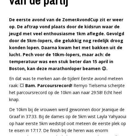
van de partij
De eerste avond van de ZomerAvondCup zit er weer
op. De aftrap vond plaats door de kidsrun waar de
jeugd met veel enthousiasme 1km aflegde. Gevolgd
door de 5km-lopers, die gelukkig nog redelijk droog
konden lopen. Daarna kwam het met bakken uit de
lucht. Pech voor de 10km-lopers, maar ach: de
temperatuur was een stuk beter dan 15 april in
Boston, kan deze marathonloper beamen
😉
.
En dat was te merken aan de tijden! Eerste avond meteen
raak:
💥
Bam. Parcoursrecord!
Remyo Tielsema scherpte
het parcoursrecord op de 10km aan naar 29:58! Echt heel
knap.
De 10km bij de vrouwen werd gewonnen door Jeanique de
Graaf in 37:33. Bij de dames op de 5km wist Layla Yahyaoui
op haar eerste 5km wedstijd ooit meteen de eerste plek op
te eisen in 17:17. De finish bij de heren was enorm