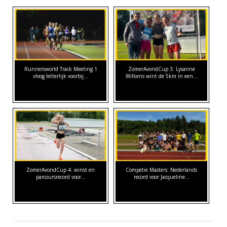
Runnersworld Track Meeting 1
ZomerAvondCup 3: Lysanne
vloog letterlijk voorbij...
Wilkens wint de 5km in een…
ZomerAvondCup 4: winst en
Competie Masters: Nederlands
parcoursrecord voor…
record voor Jacqueline…