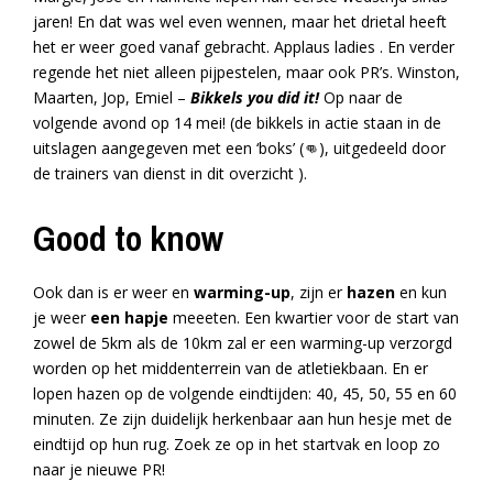
jaren! En dat was wel even wennen, maar het drietal heeft
het er weer goed vanaf gebracht. Applaus ladies . En verder
regende het niet alleen pijpestelen, maar ook PR’s. Winston,
Maarten, Jop, Emiel –
Bikkels you did it!
Op naar de
volgende avond op 14 mei! (de bikkels in actie staan in de
uitslagen aangegeven met een ‘boks’ (
👊
), uitgedeeld door
de trainers van dienst in dit overzicht ).
Good to know
Ook dan is er weer en
warming-up
, zijn er
hazen
en kun
je weer
een hapje
meeeten. Een kwartier voor de start van
zowel de 5km als de 10km zal er een warming-up verzorgd
worden op het middenterrein van de atletiekbaan. En er
lopen hazen op de volgende eindtijden: 40, 45, 50, 55 en 60
minuten. Ze zijn duidelijk herkenbaar aan hun hesje met de
eindtijd op hun rug. Zoek ze op in het startvak en loop zo
naar je nieuwe PR!