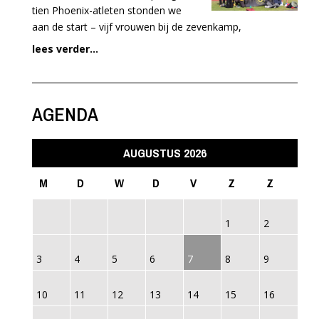
tien Phoenix-atleten stonden we
aan de start – vijf vrouwen bij de zevenkamp,
lees verder...
AGENDA
AUGUSTUS 2026
M
D
W
D
V
Z
Z
1
2
3
4
5
6
7
8
9
10
11
12
13
14
15
16