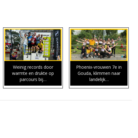
Weinig records door
Phoenix-vrouwen 7e in
warmte en drukte op
Gouda, klimmen naar
parcours bij…
landelijk…