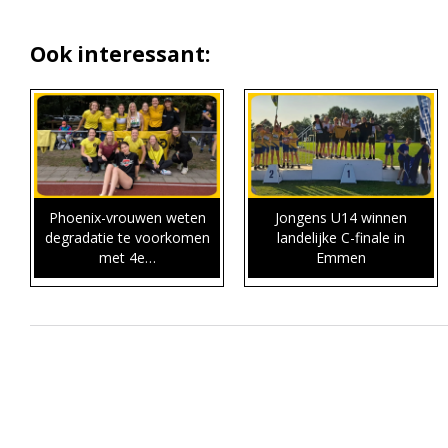
Ook interessant:
Phoenix-vrouwen weten
Jongens U14 winnen
degradatie te voorkomen
landelijke C-finale in
met 4e…
Emmen