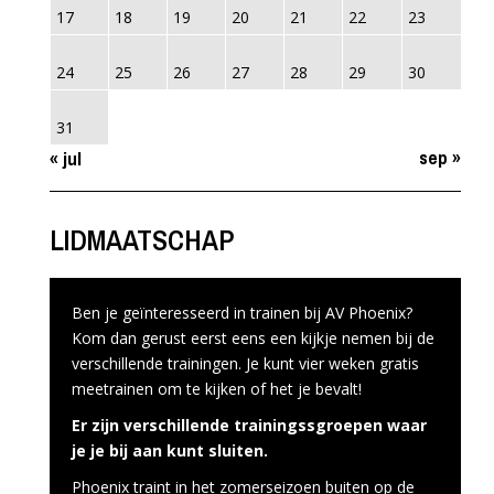
17
18
19
20
21
22
23
24
25
26
27
28
29
30
31
sep »
« jul
LIDMAATSCHAP
Ben je geïnteresseerd in trainen bij AV Phoenix?
Kom dan gerust eerst eens een kijkje nemen bij de
verschillende trainingen. Je kunt vier weken gratis
meetrainen om te kijken of het je bevalt!
Er zijn verschillende trainingssgroepen waar
je je bij aan kunt sluiten.
Phoenix traint in het zomerseizoen buiten op de