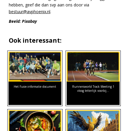
hebben, geef die dan svp aan ons door via
bestuur@avphoenix.nl
.
Beeld: Pixabay
Ook interessant:
Het Fusie-informatie document
Runnersworld Track Meeting 1
vloog letterlijk voorbij...