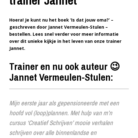
trainer Jannet
Hoera! Je kunt nu het boek ‘Is dat jouw oma?’ –
geschreven door Jannet Vermeulen-Stulen –
bestellen. Lees snel verder voor meer informatie
over dit unieke kijkje in het leven van onze trainer
Jannet.
Trainer en nu ook auteur 😉
Jannet Vermeulen-Stulen:
Mijn eerste jaar als gepensioneerde met een
hoofd vol (loop)plannen. Met hulp van m’n
cursus ‘
Creatief Schrijven’
mooie verhalen
schrijven over alle binnenlandse en