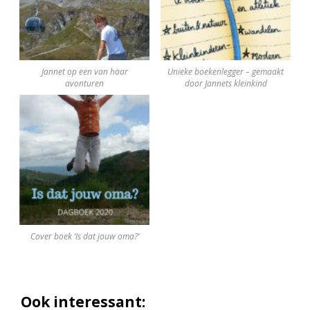
Jannet op een van haar
Unieke boekenlegger – gemaakt
avonturen
door Jannets kleinkind
Cover boek ‘Is dat jouw oma?’
Ook interessant: