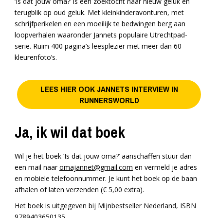
‘Is dat jouw oma?’ is een zoektocht naar nieuw geluk en
terugblik op oud geluk. Met kleinkinderavonturen, met
schrijfperikelen en een moeilijk te bedwingen berg aan
loopverhalen waaronder Jannets populaire Utrechtpad-
serie. Ruim 400 pagina’s leesplezier met meer dan 60
kleurenfoto’s.
LEES HIER OOK JANNETS INTERVIEW IN
RUNNERSWORLD
Ja, ik wil dat boek
Wil je het boek ‘Is dat jouw oma?’ aanschaffen stuur dan
een mail naar
omajannet@gmail.com
en vermeld je adres
en mobiele telefoonnummer. Je kunt het boek op de baan
afhalen of laten verzenden (€ 5,00 extra).
Het boek is uitgegeven bij
Mijnbestseller Nederland
, ISBN
9789403650135.