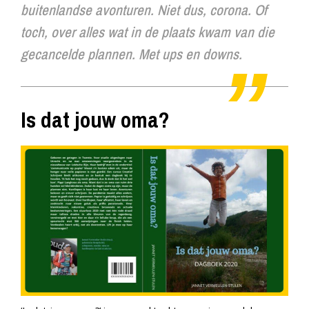
buitenlandse avonturen. Niet dus, corona. Of
toch, over alles wat in de plaats kwam van die
gecancelde plannen. Met
ups
en
downs
.
Is dat jouw oma?