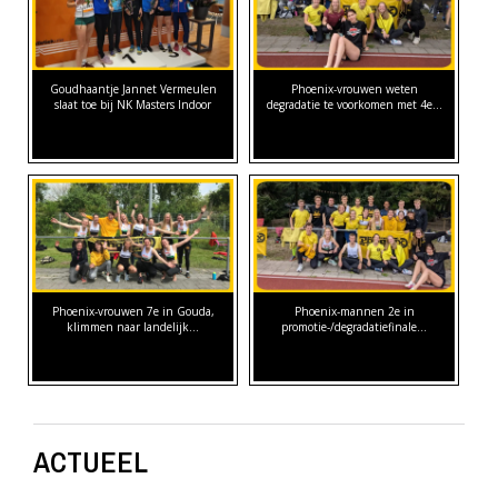
Goudhaantje Jannet Vermeulen
Phoenix-vrouwen weten
slaat toe bij NK Masters Indoor
degradatie te voorkomen met 4e…
Phoenix-vrouwen 7e in Gouda,
Phoenix-mannen 2e in
klimmen naar landelijk…
promotie-/degradatiefinale…
ACTUEEL