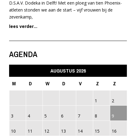
D.S.A.V. Dodeka in Delft! Met een ploeg van tien Phoenix-
atleten stonden we aan de start – vijf vrouwen bij de
zevenkamp,
lees verder...
AGENDA
AUGUSTUS 2026
M
D
W
D
V
Z
Z
1
2
3
4
5
6
7
8
9
10
11
12
13
14
15
16