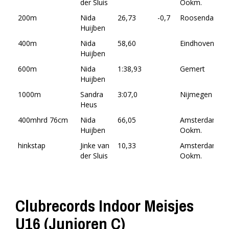
der Sluis
Ookm.
200m
Nida
26,73
-0,7
Roosendaal
Huijben
400m
Nida
58,60
Eindhoven
Huijben
600m
Nida
1:38,93
Gemert
Huijben
1000m
Sandra
3:07,0
Nijmegen
Heus
400mhrd 76cm
Nida
66,05
Amsterdam-
Huijben
Ookm.
hinkstap
Jinke van
10,33
Amsterdam-
der Sluis
Ookm.
Clubrecords Indoor Meisjes
U16 (Junioren C)