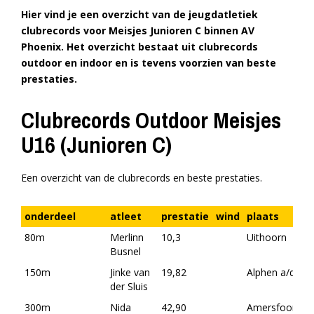
Hier vind je een overzicht van de jeugdatletiek
clubrecords voor Meisjes Junioren C binnen AV
Phoenix. Het overzicht bestaat uit clubrecords
outdoor en indoor en is tevens voorzien van beste
prestaties.
Clubrecords Outdoor Meisjes
U16 (Junioren C)
Een overzicht van de clubrecords en beste prestaties.
onderdeel
atleet
prestatie
wind
plaats
80m
Merlinn
10,3
Uithoorn
Busnel
150m
Jinke van
19,82
Alphen a/d Rij
der Sluis
300m
Nida
42,90
Amersfoort