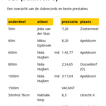
Een overzicht van de clubrecords en beste prestaties.
onderdeel
atleet
prestatie
plaats
da
50m
Jinke van
7,20
Zoetermeer
01-
der Sluis
20
60m
Milou
8,20
Apeldoorn
23-
Eijsbroek
20
600m
Nida
md
1:43,77
Apeldoorn
18-
Huijben
20
800m
Nida
2:24,65
Düsseldorf
16-
Huijben
(D)
20
1000m
Nida
md
3:17,04
Apeldoorn
26-
Huijben
20
1500m
VACANT
50mhrd 76cm
Nathalie
8,3
Utrecht-V.
23-
Kerp
19