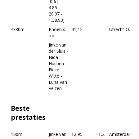
[0,6] -
4.85 -
20.07 -
1.38.93)
4x80m
Phoenix
41,12
Utrecht-O.
mc
Jinke van
der Sluis -
Nida
Huijben -
Fieke
Witte -
Luna van
Velzen
Beste
prestaties
100m
Jinke van
12,95
+1,2
Amsterdam-