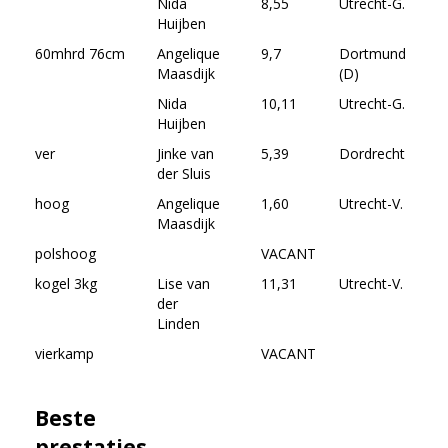
Nida
8,55
Utrecht-G.
21-
Huijben
20
60mhrd 76cm
Angelique
9,7
Dortmund
06-
Maasdijk
(D)
19
Nida
10,11
Utrecht-G.
12-
Huijben
20
ver
Jinke van
5,39
Dordrecht
25-
der Sluis
20
hoog
Angelique
1,60
Utrecht-V.
12-
Maasdijk
19
polshoog
VACANT
kogel 3kg
Lise van
11,31
Utrecht-V.
12-
der
19
Linden
vierkamp
VACANT
Beste
prestaties