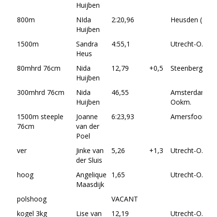
Huijben
800m
NIda
2:20,96
Heusden (B.)
Huijben
1500m
Sandra
4:55,1
Utrecht-O.
Heus
80mhrd 76cm
Nida
12,79
+0,5
Steenbergen
Huijben
300mhrd 76cm
Nida
46,55
Amsterdam-
Huijben
Ookm.
1500m steeple
Joanne
6:23,93
Amersfoort
76cm
van der
Poel
ver
Jinke van
5,26
+1,3
Utrecht-O.
der Sluis
hoog
Angelique
1,65
Utrecht-O.
Maasdijk
polshoog
VACANT
kogel 3kg
Lise van
12,19
Utrecht-O.