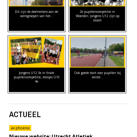
Dit zijn de deelnemers aan de
2e pupillencompetitie in
werkgroepen van het…
Woerden: Jongens U12 zijn op
stoom
Jongens U12 3e in finale
Ook goede start voor pupillen bij
pupillencompetitie, meisjes U10
eerste…
4e
ACTUEEL
av phoenix
Nieuwe website: Utrecht Atletiek