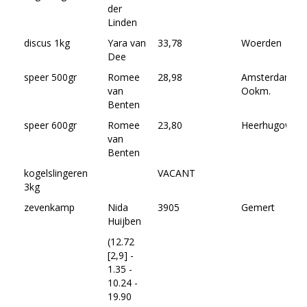
der
Linden
discus 1kg
Yara van
33,78
Woerden
Dee
speer 500gr
Romee
28,98
Amsterdam-
van
Ookm.
Benten
speer 600gr
Romee
23,80
Heerhugowaar
van
Benten
kogelslingeren
VACANT
3kg
zevenkamp
Nida
3905
Gemert
Huijben
(12.72
[2,9] -
1.35 -
10.24 -
19.90