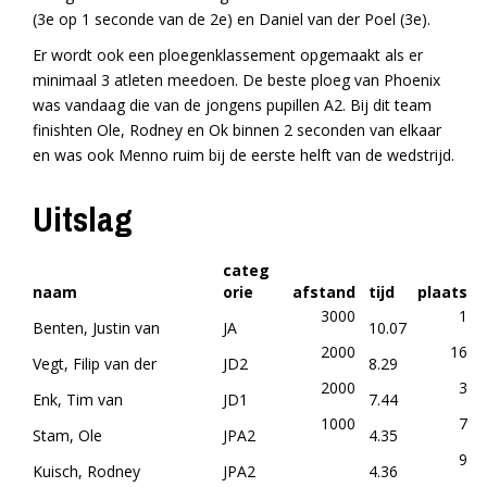
(3e op 1 seconde van de 2e) en Daniel van der Poel (3e).
Er wordt ook een ploegenklassement opgemaakt als er
minimaal 3 atleten meedoen. De beste ploeg van Phoenix
was vandaag die van de jongens pupillen A2. Bij dit team
finishten Ole, Rodney en Ok binnen 2 seconden van elkaar
en was ook Menno ruim bij de eerste helft van de wedstrijd.
Uitslag
categ
naam
orie
afstand
tijd
plaats
3000
1
Benten, Justin van
JA
10.07
2000
16
Vegt, Filip van der
JD2
8.29
2000
3
Enk, Tim van
JD1
7.44
1000
7
Stam, Ole
JPA2
4.35
9
Kuisch, Rodney
JPA2
4.36