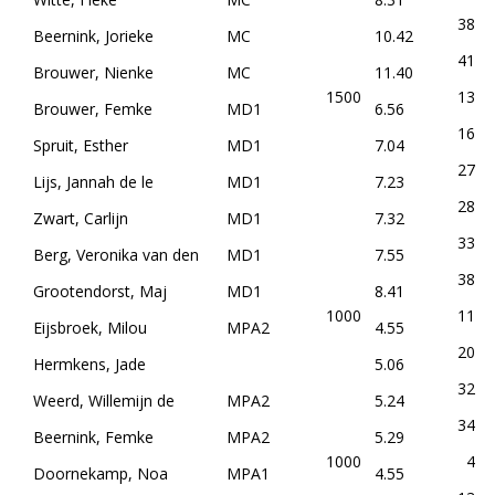
38
Beernink, Jorieke
MC
10.42
41
Brouwer, Nienke
MC
11.40
1500
13
Brouwer, Femke
MD1
6.56
16
Spruit, Esther
MD1
7.04
27
Lijs, Jannah de le
MD1
7.23
28
Zwart, Carlijn
MD1
7.32
33
Berg, Veronika van den
MD1
7.55
38
Grootendorst, Maj
MD1
8.41
1000
11
Eijsbroek, Milou
MPA2
4.55
20
Hermkens, Jade
5.06
32
Weerd, Willemijn de
MPA2
5.24
34
Beernink, Femke
MPA2
5.29
1000
4
Doornekamp, Noa
MPA1
4.55