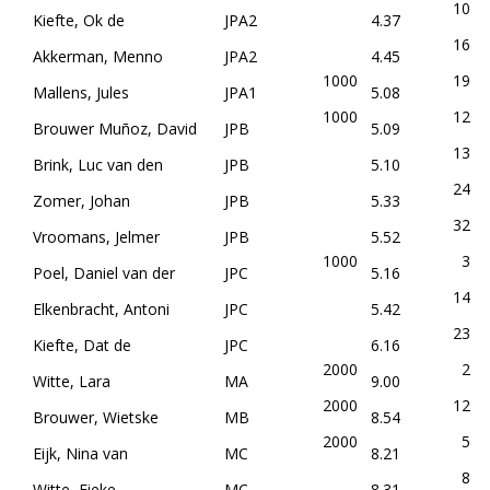
10
Kiefte, Ok de
JPA2
4.37
16
Akkerman, Menno
JPA2
4.45
1000
19
Mallens, Jules
JPA1
5.08
1000
12
Brouwer Muñoz, David
JPB
5.09
13
Brink, Luc van den
JPB
5.10
24
Zomer, Johan
JPB
5.33
32
Vroomans, Jelmer
JPB
5.52
1000
3
Poel, Daniel van der
JPC
5.16
14
Elkenbracht, Antoni
JPC
5.42
23
Kiefte, Dat de
JPC
6.16
2000
2
Witte, Lara
MA
9.00
2000
12
Brouwer, Wietske
MB
8.54
2000
5
Eijk, Nina van
MC
8.21
8
Witte, Fieke
MC
8.31