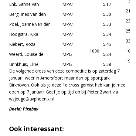
13
Enk, Sanne van
MPA1
5.17
21
Berg, Ines van den
MPA1
5.30
23
Poel, Joanne van der
MPA1
5.33
25
Hoogstra, Kika
MPA1
5.34
33
Kiebert, Roza
MPA1
5.45
1000
10
Weerd, Louise de
MPB
5.24
19
Brinkhuis, Eline
MPB
5.38
De volgende cross van deze competitie is op zaterdag 7
januari, weer in Amersfoort maar dan op sportpark
Birkhoven. Ook als je deze 1e cross gemist heb kan je mee
doen op 7 januari. Geef je op tijd op bij Pieter Zwart via
wsjeugd@avphoenix.nl
.
Beeld: Pixabay
Ook interessant: