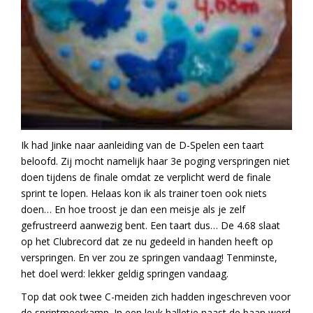
Ik had Jinke naar aanleiding van de D-Spelen een taart
beloofd. Zij mocht namelijk haar 3e poging verspringen niet
doen tijdens de finale omdat ze verplicht werd de finale
sprint te lopen. Helaas kon ik als trainer toen ook niets
doen… En hoe troost je dan een meisje als je zelf
gefrustreerd aanwezig bent. Een taart dus… De 4.68 slaat
op het Clubrecord dat ze nu gedeeld in handen heeft op
verspringen. En ver zou ze springen vandaag! Tenminste,
het doel werd: lekker geldig springen vandaag.
Top dat ook twee C-meiden zich hadden ingeschreven voor
de sprintmeerkamp. In een leuk halletje naast de baan werd