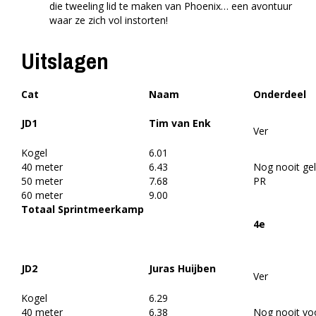
die tweeling lid te maken van Phoenix… een avontuur
waar ze zich vol instorten!
Uitslagen
Cat
Naam
Onderdeel
JD1
Tim van Enk
Ver
Kogel
6.01
40 meter
6.43
Nog nooit ge
50 meter
7.68
PR
60 meter
9.00
Totaal Sprintmeerkamp
4e
JD2
Juras Huijben
Ver
Kogel
6.29
40 meter
6.38
Nog nooit vo