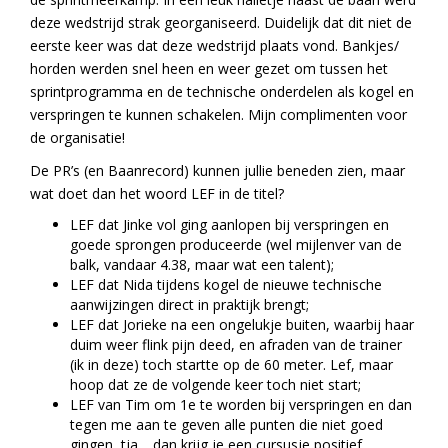
deze wedstrijd strak georganiseerd. Duidelijk dat dit niet de
eerste keer was dat deze wedstrijd plaats vond. Bankjes/
horden werden snel heen en weer gezet om tussen het
sprintprogramma en de technische onderdelen als kogel en
verspringen te kunnen schakelen. Mijn complimenten voor
de organisatie!
De PR’s (en Baanrecord) kunnen jullie beneden zien, maar
wat doet dan het woord LEF in de titel?
LEF dat Jinke vol ging aanlopen bij verspringen en
goede sprongen produceerde (wel mijlenver van de
balk, vandaar 4.38, maar wat een talent);
LEF dat Nida tijdens kogel de nieuwe technische
aanwijzingen direct in praktijk brengt;
LEF dat Jorieke na een ongelukje buiten, waarbij haar
duim weer flink pijn deed, en afraden van de trainer
(ik in deze) toch startte op de 60 meter. Lef, maar
hoop dat ze de volgende keer toch niet start;
LEF van Tim om 1e te worden bij verspringen en dan
tegen me aan te geven alle punten die niet goed
gingen, tja… dan krijg je een cursusje positief