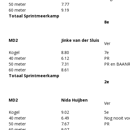
50 meter
7.77
60 meter
9.19
Totaal Sprintmeerkamp
8e
MD2
Jinke van der Sluis
Ver
Kogel
8.80
7e
40 meter
6.12
PR
50 meter
7.31
PR en BAAN
60 meter
8.61
Totaal Sprintmeerkamp
2e
MD2
Nida Huijben
Ver
Kogel
9.02
5e
40 meter
6.49
Nog nooit vo
50 meter
7.67
PR
60 meter
9.07