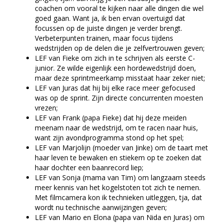
coachen om vooral te kijken naar alle dingen die wel
goed gaan. Want ja, ik ben ervan overtuigd dat
focussen op de juiste dingen je verder brengt.
Verbeterpunten trainen, maar focus tijdens
wedstrijden op de delen die je zelfvertrouwen geven;
LEF van Fieke om zich in te schrijven als eerste C-
junior. Ze wilde eigenlijk een hordewedstrijd doen,
maar deze sprintmeerkamp misstaat haar zeker niet;
LEF van Juras dat hij bij elke race meer gefocused
was op de sprint. Zijn directe concurrenten moesten
vrezen;
LEF van Frank (papa Fieke) dat hij deze meiden
meenam naar de wedstrijd, om te racen naar huis,
want zijn avondprogramma stond op het spel;
LEF van Marjolijn (moeder van Jinke) om de taart met
haar leven te bewaken en stiekem op te zoeken dat
haar dochter een baanrecord liep;
LEF van Sonja (mama van Tim) om langzaam steeds
meer kennis van het kogelstoten tot zich te nemen.
Met filmcamera kon ik technieken uitleggen, tja, dat
wordt nu technische aanwijzingen geven;
LEF van Mario en Elona (papa van Nida en Juras) om