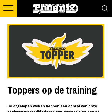
Toppers op de training
De afgelopen weken hebben een aantal van onze
senioren wedstrijdatleten een gasttraining aan de