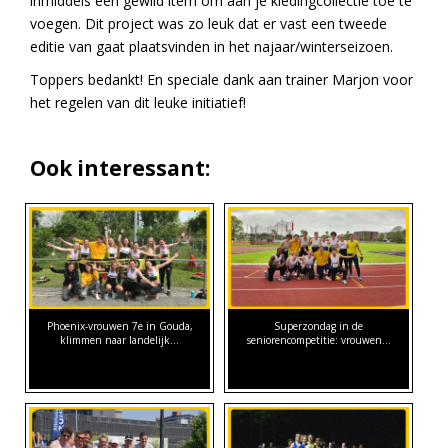
inmiddels een gewild item om aan je kledingcollectie toe te
voegen. Dit project was zo leuk dat er vast een tweede
editie van gaat plaatsvinden in het najaar/winterseizoen.
Toppers bedankt! En speciale dank aan trainer Marjon voor
het regelen van dit leuke initiatief!
Ook interessant:
Phoenix-vrouwen 7e in Gouda,
Superzondag in de
klimmen naar landelijk…
seniorencompetitie: vrouwen…