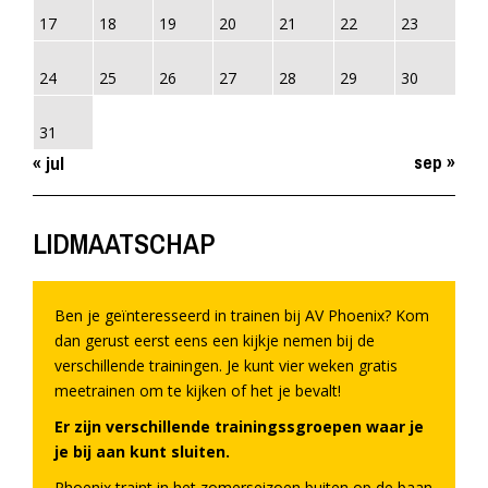
17
18
19
20
21
22
23
24
25
26
27
28
29
30
31
sep »
« jul
LIDMAATSCHAP
Ben je geïnteresseerd in trainen bij AV Phoenix? Kom
dan gerust eerst eens een kijkje nemen bij de
verschillende trainingen. Je kunt vier weken gratis
meetrainen om te kijken of het je bevalt!
Er zijn verschillende trainingssgroepen waar je
je bij aan kunt sluiten.
Phoenix traint in het zomerseizoen buiten op de baan