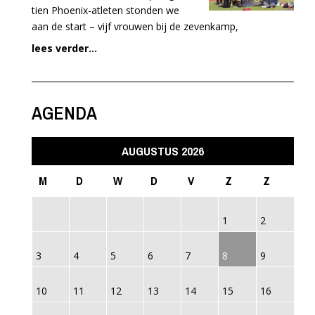
tien Phoenix-atleten stonden we
aan de start – vijf vrouwen bij de zevenkamp,
lees verder...
AGENDA
AUGUSTUS 2026
M
D
W
D
V
Z
Z
1
2
3
4
5
6
7
8
9
10
11
12
13
14
15
16