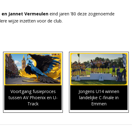
 en Jannet Vermeulen
eind jaren ’80 deze zogenoemde
re wijze inzetten voor de club.
Voortgang fusieproces
Jongens U14 winnen
tussen AV Phoenix en U-
landelijke C-finale in
Track
Emmen