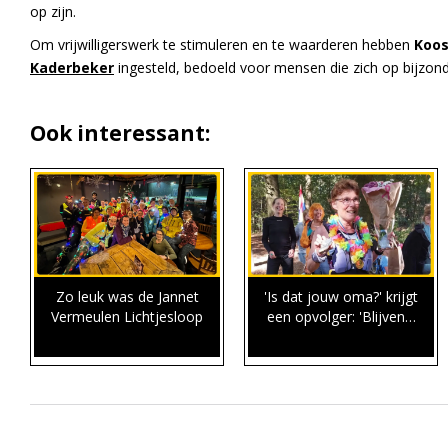
op zijn.
Om vrijwilligerswerk te stimuleren en te waarderen hebben
Koos
Kaderbeker
ingesteld, bedoeld voor mensen die zich op bijzonde
Ook interessant:
Zo leuk was de Jannet
'Is dat jouw oma?' krijgt
Vermeulen Lichtjesloop
een opvolger: 'Blijven…