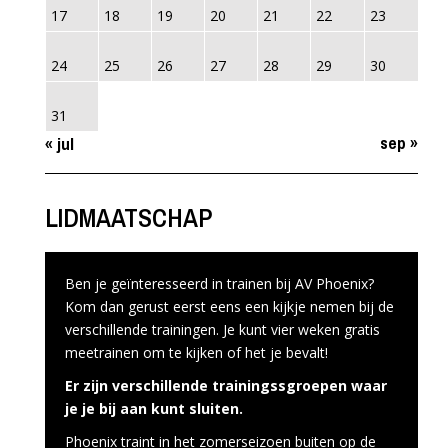
17
18
19
20
21
22
23
24
25
26
27
28
29
30
31
sep »
« jul
LIDMAATSCHAP
Ben je geïnteresseerd in trainen bij AV Phoenix?
Kom dan gerust eerst eens een kijkje nemen bij de
verschillende trainingen. Je kunt vier weken gratis
meetrainen om te kijken of het je bevalt!
Er zijn verschillende trainingssgroepen waar
je je bij aan kunt sluiten.
Phoenix traint in het zomerseizoen buiten op de