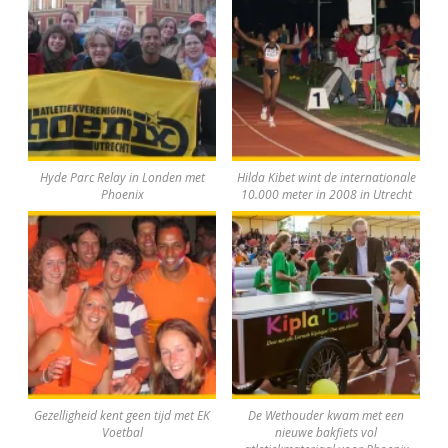
Hyde Parc Relay in Londen met
Hilda Kibet wint de internationale
Phoenix
10.000 meter in 2008 in Utrecht
Gezelligheid kent geen tijd met EK
De Wethouder kwam met een
Voetbal
nieuwe bakfiets vol