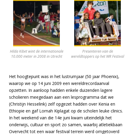
Hilda Kibet wint de internationale
Presenteren van de
10.000 meter in 2008 in Utrecht
wereldtoppers op het WR Festival
Het hoogtepunt was in het lustrumjaar (50 jaar Phoenix),
waarop we op 14 juni 2009 een wereldrecordaanval
opzetten. In aanloop hadden enkele duizenden lagere
scholieren meegedaan aan een lesprogramma dat we
(Christijn Hesselink) zelf opgezet hadden over Kenia en
Ethiopie en gaf Lornah Kiplagat op de scholen leuke clinics.
In het weekend van die 14e juni kwam uiteindelijk het
onderwijs, cultuur en sport zo samen, waarbij atletiekbaan
Overvecht tot een waar festival terrein werd omgetoverd