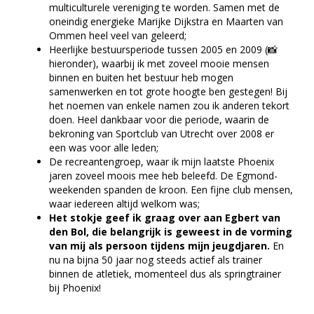
multiculturele vereniging te worden. Samen met de
oneindig energieke Marijke Dijkstra en Maarten van
Ommen heel veel van geleerd;
Heerlijke bestuursperiode tussen 2005 en 2009 (📸
hieronder), waarbij ik met zoveel mooie mensen
binnen en buiten het bestuur heb mogen
samenwerken en tot grote hoogte ben gestegen! Bij
het noemen van enkele namen zou ik anderen tekort
doen. Heel dankbaar voor die periode, waarin de
bekroning van Sportclub van Utrecht over 2008 er
een was voor alle leden;
De recreantengroep, waar ik mijn laatste Phoenix
jaren zoveel moois mee heb beleefd. De Egmond-
weekenden spanden de kroon. Een fijne club mensen,
waar iedereen altijd welkom was;
Het stokje geef ik graag over aan Egbert van
den Bol, die belangrijk is geweest in de vorming
van mij als persoon tijdens mijn jeugdjaren.
En
nu na bijna 50 jaar nog steeds actief als trainer
binnen de atletiek, momenteel dus als springtrainer
bij Phoenix!