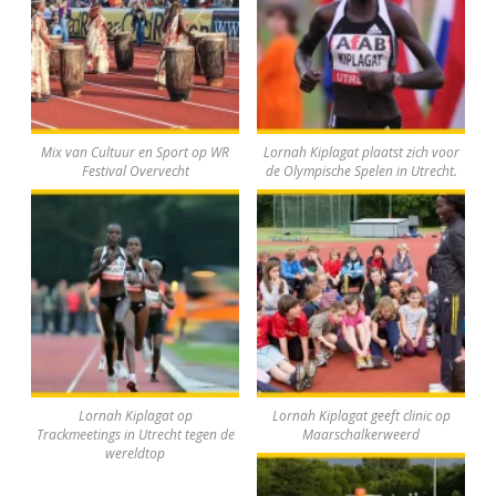
Mix van Cultuur en Sport op WR
Lornah Kiplagat plaatst zich voor
Festival Overvecht
de Olympische Spelen in Utrecht.
Lornah Kiplagat op
Lornah Kiplagat geeft clinic op
Trackmeetings in Utrecht tegen de
Maarschalkerweerd
wereldtop