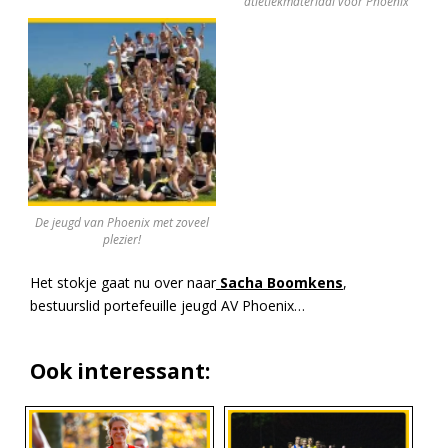
atletiekmateriaal voor Phoenix
De jeugd van Phoenix met zoveel
plezier!
Het stokje gaat nu over naar
Sacha Boomkens
,
bestuurslid portefeuille jeugd AV Phoenix…
Ook interessant: