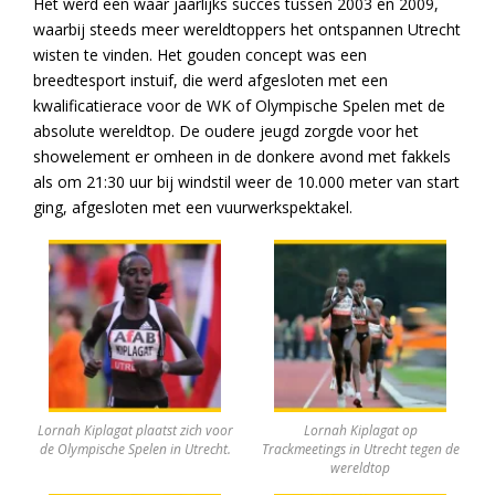
Het werd een waar jaarlijks succes tussen 2003 en 2009,
waarbij steeds meer wereldtoppers het ontspannen Utrecht
wisten te vinden. Het gouden concept was een
breedtesport instuif, die werd afgesloten met een
kwalificatierace voor de WK of Olympische Spelen met de
absolute wereldtop. De oudere jeugd zorgde voor het
showelement er omheen in de donkere avond met fakkels
als om 21:30 uur bij windstil weer de 10.000 meter van start
ging, afgesloten met een vuurwerkspektakel.
Lornah Kiplagat plaatst zich voor
Lornah Kiplagat op
de Olympische Spelen in Utrecht.
Trackmeetings in Utrecht tegen de
wereldtop