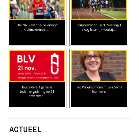
38e NN Zevenheuvelenloop:
Runnersworld Track Meeting 1
Kiplimo evenaart…
vloog letterlijk voorbij...
Bijzondere Algemene
Het Phoenix-moment van Sacha
Ledenvergadering op 21
Boomkens
november…
ACTUEEL