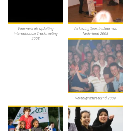
Vuurwerk als afsluiting
Verkiezing Sportbestuur van
internationale Trackmeeting
Nederland 2008
2008
Verenigingsweekend 2009