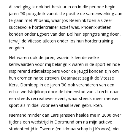
Al snel ging ik ook het bestuur in en in die periode begin
jaren ’90 poogde ik vanuit die positie de samenwerking aan
te gaan met Phoenix, waar Jos Beernink toen als zeer
succesvolle hordentrainer actief was. Phoenix-atleten
konden onder Egbert van den Bol hun springtraining doen,
terwijl de Vitesse atleten onder Jos hun hordentraining
volgden.
Het waren ook de jaren, waarin ik leerde welke
kernwaarden voor mij belangrijk waren in de sport en hoe
inspirerend atletiektoppers voor de jeugd konden zijn om
hun dromen na te streven. Daarnaast zag ik de Vitesse
Kerst Domloop in de jaren ’90 ook veranderen van een
echte wedstrijdloop door de binnenstad van Utrecht naar
een steeds recreatiever event, waar steeds meer mensen
sport als middel voor een vitaal leven gebruikten.
Niemand minder dan Lars Janssen haalde me in 2000 over
tijdens een wedstrijd in Dortmund om na mijn actieve
studententijd in Twente (en lidmaatschap bij Kronos), niet