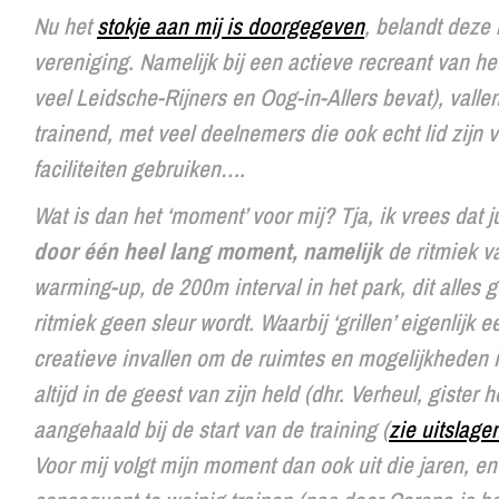
Nu het
stokje aan mij is doorgegeven
, belandt deze 
vereniging. Namelijk bij een actieve recreant van h
veel Leidsche-Rijners en Oog-in-Allers bevat), vall
trainend, met veel deelnemers die ook echt lid zijn
faciliteiten gebruiken….
Wat is dan het ‘moment’ voor mij? Tja, ik vrees dat ju
door één heel lang moment, namelijk
de ritmiek v
warming-up, de 200m interval in het park, dit alle
ritmiek geen sleur wordt. Waarbij ‘grillen’ eigenlijk 
creatieve invallen om de ruimtes en mogelijkheden i
altijd in de geest van zijn held (dhr. Verheul, giste
aangehaald bij de start van de training (
zie uitslag
Voor mij volgt mijn moment dan ook uit die jaren, e