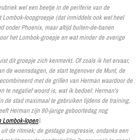
rubriek wel een beetje in de periferie van de
et Lombok-loopgroepje (dat inmiddels ook wel heel
end onder Phoenix, maar altijd buiten-de-banen
 voor het Lombok-groepje en wat minder de overige
ist dit groepje zich kenmerkt. Of zoals ik het ervaar,
an de woensdagen, de start tegenover de Munt, de
s gecombineerd met de grillen van Herman waardoor de
een te negatief woord is, wat ik bedoel: Herman’s
n de stad maximaal te gebruiken tijdens de training,
r heeft Herman zijn 90-jarige geboortedag nog
en Lombok-lopen
).
n uit de ritmiek; de gestage progressie, ondanks een