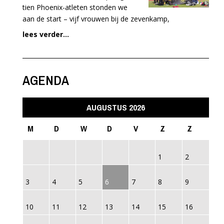
tien Phoenix-atleten stonden we
aan de start – vijf vrouwen bij de zevenkamp,
lees verder...
AGENDA
AUGUSTUS 2026
M
D
W
D
V
Z
Z
1
2
3
4
5
6
7
8
9
10
11
12
13
14
15
16