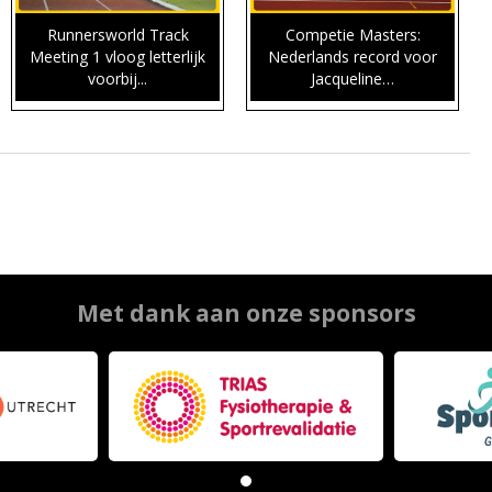
Runnersworld Track
Competie Masters:
Meeting 1 vloog letterlijk
Nederlands record voor
voorbij...
Jacqueline…
Met dank aan onze sponsors