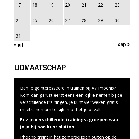
17
18
19
20
21
22
23
24
25
26
27
28
29
30
31
sep »
« jul
LIDMAATSCHAP
Ben je geïnteresseerd in trainen bij AV Phoenix?
Kom dan gerust eerst eens een kijkje nemen bij de
verschillende trainingen. Je kunt vier weken gratis
meetrainen om te kijken of het je bevalt!
Er zijn verschillende trainingssgroepen waar
je je bij aan kunt sluiten.
Phoenix traint in het zomerseizoen buiten op de