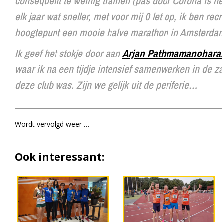
consequent te weinig trainen (pas door Corona is he
elk jaar wat sneller, met voor mij 0 let op, ik ben re
hoogtepunt een mooie halve marathon in Amsterdam, 
Ik geef het stokje door aan
Arjan Pathmamanohara
waar ik na een tijdje intensief samenwerken in de zak
deze club was. Zijn we gelijk uit de periferie…
Wordt vervolgd weer …
Ook interessant: