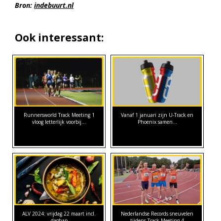
Bron:
indebuurt.nl
Ook interessant:
Runnersworld Track Meeting 1
Vanaf 1 januari zijn U-Track en
vloog letterlijk voorbij...
Phoenix samen…
ALV 2024: vrijdag 22 maart incl.
Nederlandse Records sneuvelen
daghap
tijdens Track Meeting 4