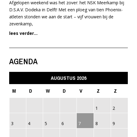
Afgelopen weekend was het zover: het NSK Meerkamp bij
D.S.A.V. Dodeka in Delft! Met een ploeg van tien Phoenix-
atleten stonden we aan de start – vijf vrouwen bij de
zevenkamp,
lees verder...
AGENDA
AUGUSTUS 2026
M
D
W
D
V
Z
Z
1
2
3
4
5
6
7
8
9