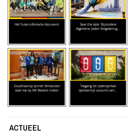
Het Fusie-informatie document
Save the date: Bijzondere
Algemene Leden Vergadering…
Goudhaantje Jannet Vermeulen
Toegang tot Ledenportaal
slaat toe bij NK Masters Indoor
(persoonlijk account) van…
ACTUEEL