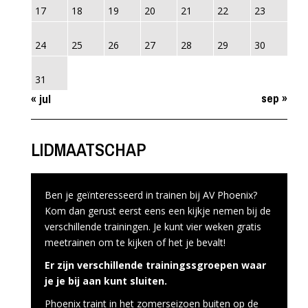
17
18
19
20
21
22
23
24
25
26
27
28
29
30
31
sep »
« jul
LIDMAATSCHAP
Ben je geïnteresseerd in trainen bij AV Phoenix?
Kom dan gerust eerst eens een kijkje nemen bij de
verschillende trainingen. Je kunt vier weken gratis
meetrainen om te kijken of het je bevalt!
Er zijn verschillende trainingssgroepen waar
je je bij aan kunt sluiten.
Phoenix traint in het zomerseizoen buiten op de