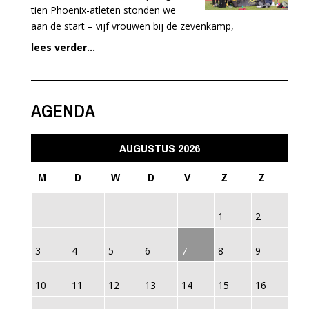
tien Phoenix-atleten stonden we
aan de start – vijf vrouwen bij de zevenkamp,
lees verder...
AGENDA
AUGUSTUS 2026
M
D
W
D
V
Z
Z
1
2
3
4
5
6
7
8
9
10
11
12
13
14
15
16