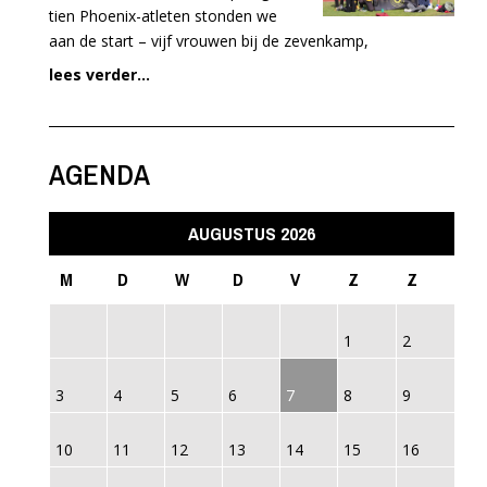
tien Phoenix-atleten stonden we
aan de start – vijf vrouwen bij de zevenkamp,
lees verder...
AGENDA
AUGUSTUS 2026
M
D
W
D
V
Z
Z
1
2
3
4
5
6
7
8
9
10
11
12
13
14
15
16