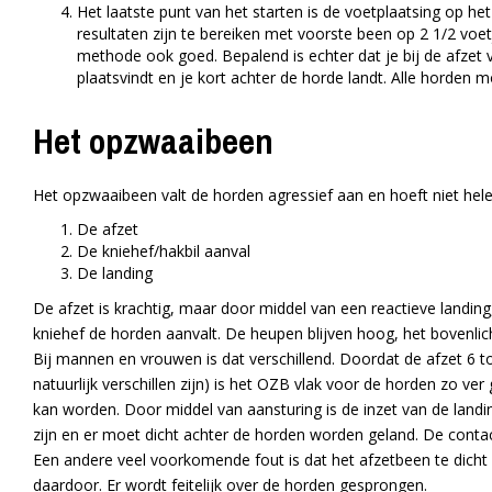
Het laatste punt van het starten is de voetplaatsing op het
resultaten zijn te bereiken met voorste been op 2 1/2 voet
methode ook goed. Bepalend is echter dat je bij de afzet v
plaatsvindt en je kort achter de horde landt. Alle horden 
Het opzwaaibeen
Het opzwaaibeen valt de horden agressief aan en hoeft niet hele
De afzet
De kniehef/hakbil aanval
De landing
De afzet is krachtig, maar door middel van een reactieve landing
kniehef de horden aanvalt. De heupen blijven hoog, het bovenlich
Bij mannen en vrouwen is dat verschillend. Doordat de afzet 6 t
natuurlijk verschillen zijn) is het OZB vlak voor de horden zo ver
kan worden. Door middel van aansturing is de inzet van de landing
zijn en er moet dicht achter de horden worden geland. De contact
Een andere veel voorkomende fout is dat het afzetbeen te dicht 
daardoor. Er wordt feitelijk over de horden gesprongen.