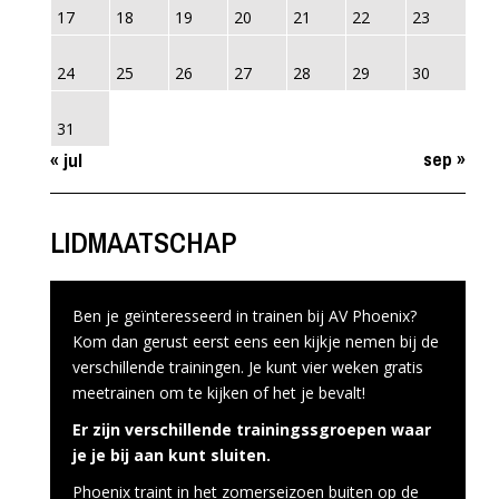
17
18
19
20
21
22
23
24
25
26
27
28
29
30
31
sep »
« jul
LIDMAATSCHAP
Ben je geïnteresseerd in trainen bij AV Phoenix?
Kom dan gerust eerst eens een kijkje nemen bij de
verschillende trainingen. Je kunt vier weken gratis
meetrainen om te kijken of het je bevalt!
Er zijn verschillende trainingssgroepen waar
je je bij aan kunt sluiten.
Phoenix traint in het zomerseizoen buiten op de