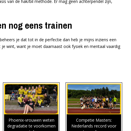
sis van de hak/bil methode. Er mag geen achterpendel zijn,
en nog eens trainen
eers je dat tot in de perfectie dan heb je mijns inziens een
 je wint, want je moet daarnaast ook fysiek en mentaal vaardig
Phoenix-vrouwen weten
Competie Masters:
degradatie te voorkomen
Nederlands record voor