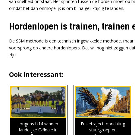
van snelheid ontstaat. Het sprinten tussen de horden moet op ba
omdat het dan onmogelijk is om bijna gelijktijdig te landen.
Hordenlopen is trainen, trainen 
De SSM methode is een technisch ingewikkelde methode, maar beh
voorsprong op andere hordenlopers. Dat wil nog niet zeggen dat
zijn.
Ook interessant:
Jongens U14 winnen
Fusietraject: oprichting
landelijke C-finale in
stuurgroep en