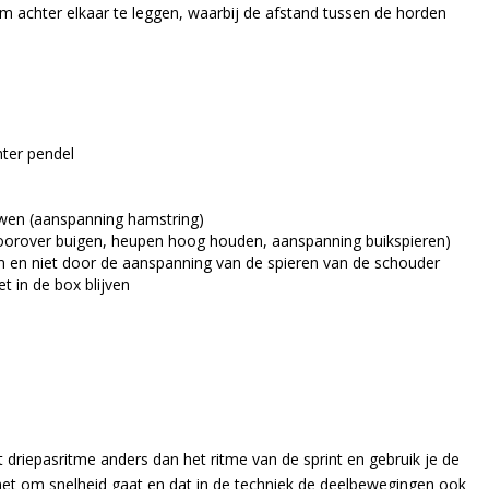
m achter elkaar te leggen, waarbij de afstand tussen de horden
hter pendel
uwen (aanspanning hamstring)
 voorover buigen, heupen hoog houden, aanspanning buikspieren)
om en niet door de aanspanning van de spieren van de schouder
t in de box blijven
het driepasritme anders dan het ritme van de sprint en gebruik je de
het om snelheid gaat en dat in de techniek de deelbewegingen ook