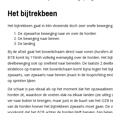
Het bijtrekbeen
Het bijtrekbeen gaat in één vloeiende doch zeer snelle beweging 
De zijwaartse beweging naar en over de horden
De beweging naar binnen
De landing
Bij de afzet gaat het bovenlichaam direct naar voren (
hurdlers di
BTB komt bij 110mh volledig evenwijdig over de horden. Het bijt
deelbeweging ook op snelheid naar beneden. De laatste 2 deelbe
eindeloos op trainen. Het bovenlichaam komt bijna tegen het bi
zijwaarts, van zijwaarts naar binnen (exact in de looprichting e
op sprinten lijken.
De schaar is pas ideaal als op het moment dat het opzwaaibeen 
horden zit, waardoor de voeten vlak na elkaar landen (zie uitleg
ver naar buiten te brengen, maar juist in de buurt van het OZB 
van de horden hoever het bijtrekbeen zijwaarts moet gaan. De 
voorkomt dat het BTB achter de horden blijft hangen. Een belang