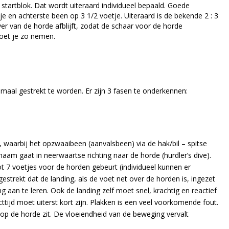
 startblok. Dat wordt uiteraard individueel bepaald. Goede
je en achterste been op 3 1/2 voetje. Uiteraard is de bekende 2 : 3
er van de horde afblijft, zodat de schaar voor de horde
moet je zo nemen.
maal gestrekt te worden. Er zijn 3 fasen te onderkennen:
, waarbij het opzwaaibeen (aanvalsbeen) via de hak/bil – spitse
aam gaat in neerwaartse richting naar de horde (hurdler’s dive).
ot 7 voetjes voor de horden gebeurt (individueel kunnen er
 gestrekt dat de landing, als de voet net over de horden is, ingezet
 aan te leren. Ook de landing zelf moet snel, krachtig en reactief
tijd moet uiterst kort zijn. Plakken is een veel voorkomende fout.
op de horde zit. De vloeiendheid van de beweging vervalt