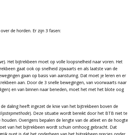
over de horden. Er zijn 3 fasen:
ve
). Het bijtrekbeen moet op volle loopsnelheid naar voren. Het
rekbeen gaat ook op snelheid zijwaarts en als laatste van de
wegingen gaan op basis van aansturing. Dat moet je leren en er
jtrekbeen aan. Door de 3 snelle bewegingen, van voorwaarts naar
indigen) en van binnen naar beneden, moet het met het blote oog
de daling heeft ingezet de knie van het bijtrekbeen boven de
clipstepmethode
). Deze situatie wordt bereikt door het BTB niet te
te houden. Overigens bepalen de lengte van de atleet en de hoogte
voet van het bijtrekbeen wordt schuin omhoog gebracht. Dat
rijk punt is dat het onderbeen van het bijtrekbeen precies onder