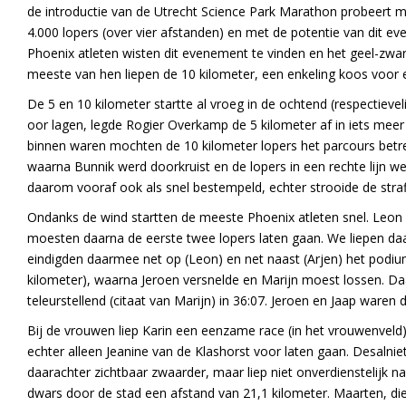
de introductie van de Utrecht Science Park Marathon probeert men
4.000 lopers (over vier afstanden) en met de potentie van dit e
Phoenix atleten wisten dit evenement te vinden en het geel-zwa
meeste van hen liepen de 10 kilometer, een enkeling koos voor 
De 5 en 10 kilometer startte al vroeg in de ochtend (respectiev
oor lagen, legde Rogier Overkamp de 5 kilometer af in iets meer
binnen waren mochten de 10 kilometer lopers het parcours betre
waarna Bunnik werd doorkruist en de lopers in een rechte lijn w
daarom vooraf ook als snel bestempeld, echter strooide de straff
Ondanks de wind startten de meeste Phoenix atleten snel. Leon 
moesten daarna de eerste twee lopers laten gaan. We liepen daarn
eindigden daarmee net op (Leon) en net naast (Arjen) het podium
kilometer), waarna Jeroen versnelde en Marijn moest lossen. Daa
teleurstellend (citaat van Marijn) in 36:07. Jeroen en Jaap ware
Bij de vrouwen liep Karin een eenzame race (in het vrouwenveld
echter alleen Jeanine van de Klashorst voor laten gaan. Desalni
daarachter zichtbaar zwaarder, maar liep niet onverdienstelijk 
dwars door de stad een afstand van 21,1 kilometer. Maarten, die 