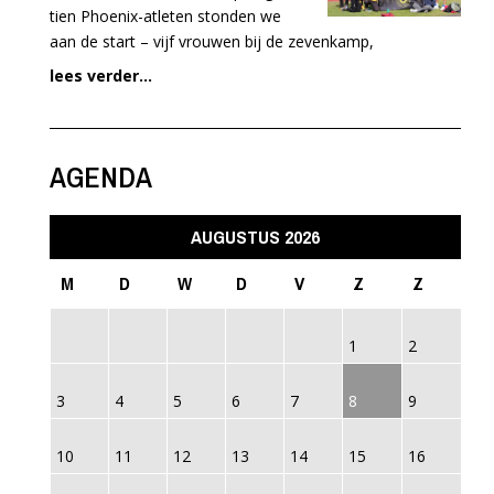
tien Phoenix-atleten stonden we
aan de start – vijf vrouwen bij de zevenkamp,
lees verder...
AGENDA
AUGUSTUS 2026
M
D
W
D
V
Z
Z
1
2
3
4
5
6
7
8
9
10
11
12
13
14
15
16