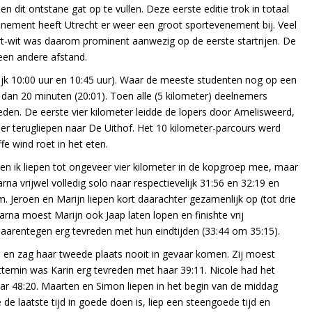
 dit ontstane gat op te vullen. Deze eerste editie trok in totaal
venement heeft Utrecht er weer een groot sportevenement bij. Veel
rt-wit was daarom prominent aanwezig op de eerste startrijen. De
een andere afstand.
elijk 10:00 uur en 10:45 uur). Waar de meeste studenten nog op een
 dan 20 minuten (20:01). Toen alle (5 kilometer) deelnemers
den. De eerste vier kilometer leidde de lopers door Amelisweerd,
eer terugliepen naar De Uithof. Het 10 kilometer-parcours werd
e wind roet in het eten.
en ik liepen tot ongeveer vier kilometer in de kopgroep mee, maar
a vrijwel volledig solo naar respectievelijk 31:56 en 32:19 en
. Jeroen en Marijn liepen kort daarachter gezamenlijk op (tot drie
rna moest Marijn ook Jaap laten lopen en finishte vrij
n daarentegen erg tevreden met hun eindtijden (33:44 om 35:15).
) en zag haar tweede plaats nooit in gevaar komen. Zij moest
ettemin was Karin erg tevreden met haar 39:11. Nicole had het
naar 48:20. Maarten en Simon liepen in het begin van de middag
de laatste tijd in goede doen is, liep een steengoede tijd en