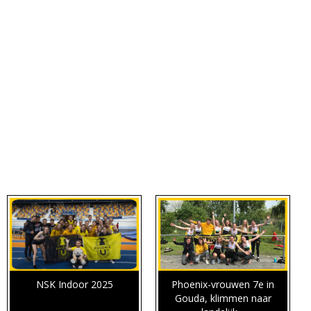
NSK Indoor 2025
Phoenix-vrouwen 7e in
Gouda, klimmen naar