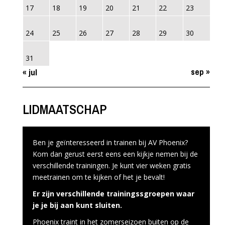
17
18
19
20
21
22
23
24
25
26
27
28
29
30
31
sep »
« jul
LIDMAATSCHAP
Ben je geïnteresseerd in trainen bij AV Phoenix?
Kom dan gerust eerst eens een kijkje nemen bij de
verschillende trainingen. Je kunt vier weken gratis
meetrainen om te kijken of het je bevalt!
Er zijn verschillende trainingssgroepen waar
je je bij aan kunt sluiten.
Phoenix traint in het zomerseizoen buiten op de