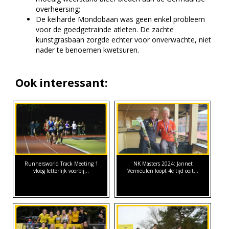
overheersing;
De keiharde Mondobaan was geen enkel probleem
voor de goedgetrainde atleten. De zachte
kunstgrasbaan zorgde echter voor onverwachte, niet
nader te benoemen kwetsuren.
Ook interessant:
Runnersworld Track Meeting 1
NK Masters 2024: Jannet
vloog letterlijk voorbij...
Vermeulen loopt 4e tijd ooit…