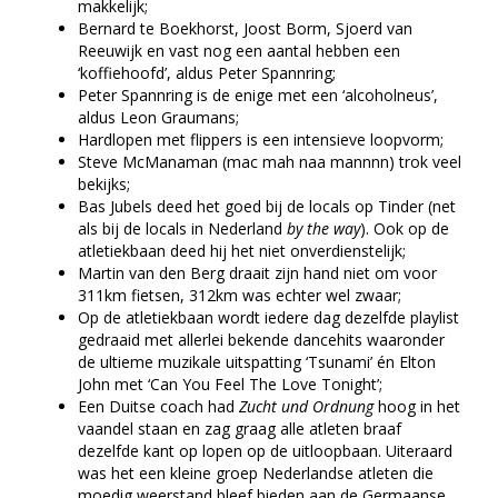
makkelijk;
Bernard te Boekhorst, Joost Borm, Sjoerd van
Reeuwijk en vast nog een aantal hebben een
‘koffiehoofd’, aldus Peter Spannring;
Peter Spannring is de enige met een ‘alcoholneus’,
aldus Leon Graumans;
Hardlopen met flippers is een intensieve loopvorm;
Steve McManaman (mac mah naa mannnn) trok veel
bekijks;
Bas Jubels deed het goed bij de locals op Tinder (net
als bij de locals in Nederland
by the way
). Ook op de
atletiekbaan deed hij het niet onverdienstelijk;
Martin van den Berg draait zijn hand niet om voor
311km fietsen, 312km was echter wel zwaar;
Op de atletiekbaan wordt iedere dag dezelfde playlist
gedraaid met allerlei bekende dancehits waaronder
de ultieme muzikale uitspatting ‘Tsunami’ én Elton
John met ‘Can You Feel The Love Tonight’;
Een Duitse coach had
Zucht und Ordnung
hoog in het
vaandel staan en zag graag alle atleten braaf
dezelfde kant op lopen op de uitloopbaan. Uiteraard
was het een kleine groep Nederlandse atleten die
moedig weerstand bleef bieden aan de Germaanse