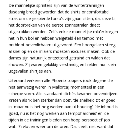
De mannelijke sprinters zijn van de wintertrainingen
dusdanig breed geworden dat de shirts oncomfortabel
strak om de gespierde torso’s zijn gaan zitten, dat deze bij
het doorbreken van de eerste zonnestralen direct
uitgetrokken werden. Zelfs enkele mannelijke mla’er kregen
het in hun bol en hebben welgeteld één tempo met
ontbloot bovenlichaam uitgevoerd. Een hoongelach steeg
al snel op en de mla’ers moesten excuses maken. Ook de
dames zijn natuurlijk ontzettend getraind en wilden dat
showen. Zij waren gelukkig verstandig en hielden hun klein
uitgevallen shirtjes aan.
Uiteraard verkeren alle Phoenix-toppers (ook degene die
niet aanwezig waren in Mallorca) momenteel in een
scherpe vorm. Alle standaard clichés kwamen bovendrijven.
Kreten als ‘ik ben sterker dan ooit’, ‘de snelheid zit er goed
in, maar nu is het nog werken aan uithouding’, ‘de inhoud is
goed, nu is het nog werken aan tempohardheid’ en ‘de
tijden in de trainingen bieden een hoop perspectief’ (op
wat…?) vlogen weer om de oren. Dat geeft niet want dat