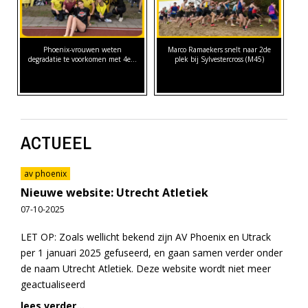
Phoenix-vrouwen weten
Marco Ramaekers snelt naar 2de
degradatie te voorkomen met 4e…
plek bij Sylvestercross (M45)
ACTUEEL
av phoenix
Nieuwe website: Utrecht Atletiek
07-10-2025
LET OP: Zoals wellicht bekend zijn AV Phoenix en Utrack
per 1 januari 2025 gefuseerd, en gaan samen verder onder
de naam Utrecht Atletiek. Deze website wordt niet meer
geactualiseerd
lees verder...