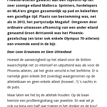
zeer zonnige eiland Mallorca. Sprinters, hordelopers
en MLA’ers gingen gezamenlijk op pad en beleefden
een gezellige tijd.
Plaats van bestemming was, net
als in 2013, het partystadje Magaluf. Omgeven door
ordinaire uitwassen afkomstig van een ander eiland
genaamd Groot-Brittannië was het Phoenix-
gezelschap (en later ook enkele Olympus 70-atleten)
een vreemde eend in de bijt.
Door Leon Graumans en Siem Uittenhout
Hoewel de aanwezigheid op het eiland voor de Britten
waarschijnlijk net zo intensief en uitputtend was als voor de
Phoenix-atleten, zat het grote verschil in het leefritme. Er is
namelijk geen enkele Brit (overdag) waargenomen op de
atletiekbaan en geen enkele atleet (hoewel…?) ’s nachts in
de pubs.
Maar laten we het bij de atletiek houden. Op de baan
heerste een profileringsdrang van jewelste. En wat wil je
ook na bijna een half jaar trainen in het donker en de kou?