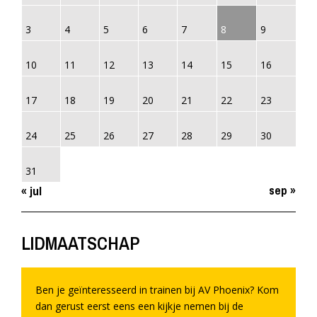
3
4
5
6
7
8
9
10
11
12
13
14
15
16
17
18
19
20
21
22
23
24
25
26
27
28
29
30
31
sep »
« jul
LIDMAATSCHAP
Ben je geïnteresseerd in trainen bij AV Phoenix? Kom
dan gerust eerst eens een kijkje nemen bij de