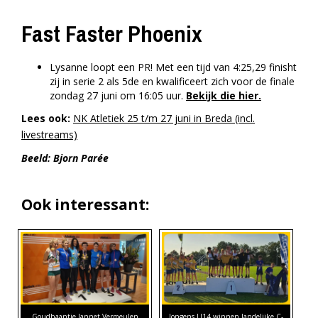
Fast Faster Phoenix
Lysanne loopt een PR! Met een tijd van
4:25,29 finisht
zij in serie 2 als 5de en kwalificeert zich voor de finale
zondag 27 juni om 16:05 uur.
Bekijk die hier.
Lees ook:
NK Atletiek 25 t/m 27 juni in Breda (incl.
livestreams)
Beeld: Bjorn Parée
Ook interessant:
Goudhaantje Jannet Vermeulen
Jongens U14 winnen landelijke C-