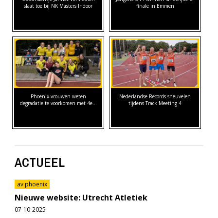
slaat toe bij NK Masters Indoor
finale in Emmen
Phoenix-vrouwen weten
Nederlandse Records sneuvelen
degradatie te voorkomen met 4e…
tijdens Track Meeting 4
ACTUEEL
av phoenix
Nieuwe website: Utrecht Atletiek
07-10-2025