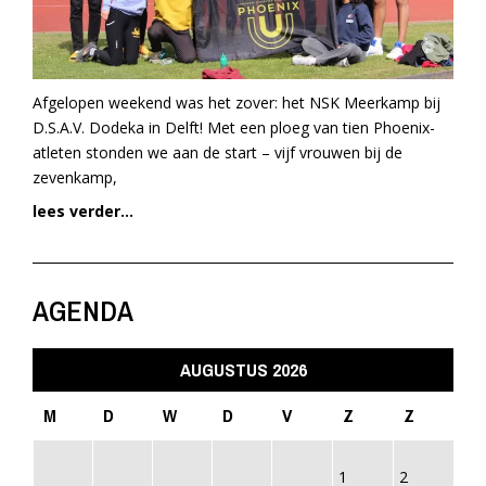
Afgelopen weekend was het zover: het NSK Meerkamp bij
D.S.A.V. Dodeka in Delft! Met een ploeg van tien Phoenix-
atleten stonden we aan de start – vijf vrouwen bij de
zevenkamp,
lees verder...
AGENDA
AUGUSTUS 2026
M
D
W
D
V
Z
Z
1
2