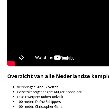
Overzicht van alle Nederlandse kampi
Verspringen: Anouk Vetter
Polsstokhoogspringen: Rutger Koppelaar
Discuswerpen: Ruben Rolvink
100 meter: Dafne Schippers
100 meter: Christopher Garia