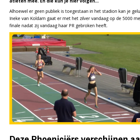
atleten mee. En die kun je hier volgen…
Alhoewel er geen publiek is toegestaan in het stadion kan je gelu
Ineke van Koldam gaat er met het zilver vandaag op de 5000 me
finale nadat zij vandaag haar PR gebroken heeft.
Deze Phoeniciërs verschijnen aa