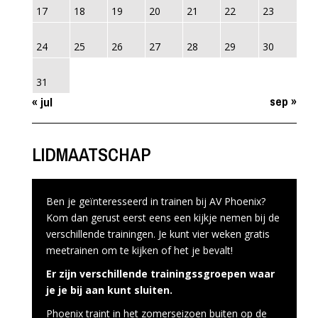
17
18
19
20
21
22
23
24
25
26
27
28
29
30
31
sep »
« jul
LIDMAATSCHAP
Ben je geïnteresseerd in trainen bij AV Phoenix?
Kom dan gerust eerst eens een kijkje nemen bij de
verschillende trainingen. Je kunt vier weken gratis
meetrainen om te kijken of het je bevalt!
Er zijn verschillende trainingssgroepen waar
je je bij aan kunt sluiten.
Phoenix traint in het zomerseizoen buiten op de