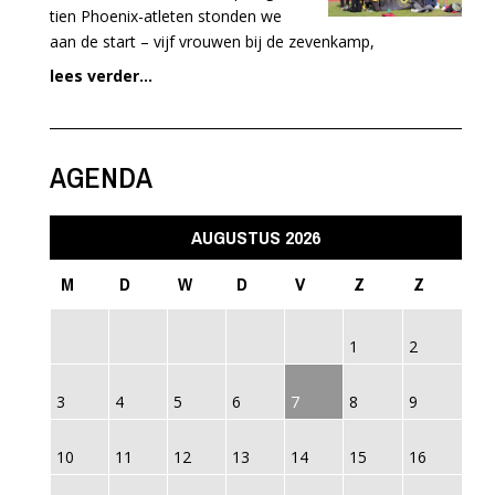
tien Phoenix-atleten stonden we
aan de start – vijf vrouwen bij de zevenkamp,
lees verder...
AGENDA
AUGUSTUS 2026
M
D
W
D
V
Z
Z
1
2
3
4
5
6
7
8
9
10
11
12
13
14
15
16