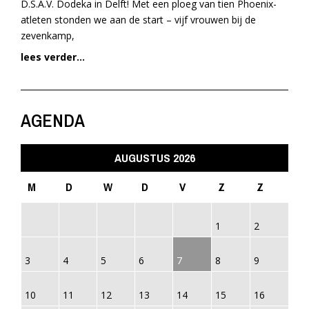
D.S.A.V. Dodeka in Delft! Met een ploeg van tien Phoenix-
atleten stonden we aan de start – vijf vrouwen bij de
zevenkamp,
lees verder...
AGENDA
AUGUSTUS 2026
M
D
W
D
V
Z
Z
1
2
3
4
5
6
7
8
9
10
11
12
13
14
15
16