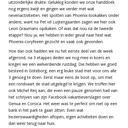
uitzonderlijke drukte. Gelukkig konden we onze handdoek
nog ergens kwijt en gingen we verder met wat
nevenactiviteiten. Het spotten van Phoenix-lookalikes onder
andere, want na Pet vd Luijtengaarden zagen we hier ook
Leon Graumans opduiken. Of was dat nou na de tweede
etappe? Nou ja, we hebben in ieder geval naar heel wat
Phoenix-coryfeeën gezocht en vaak ook gevonden.
Hoe dan ook hadden we nu het eerste deel van de week
afgerond, na 3 etappes deden we nog mee in koers en
kregen we een welverdiende rustdag. Die hebben we goed
besteed in Göteborg, een erg leuke stad met voor ons alle
3 genoeg te doen. Eerst maar eens de boot op, om met
een rondvaart de stad uitgelegd te krijgen. We troffen hier
ook Michel Reij aan, die even een pauze genomen had van
het schrijven van zijn Facebook-vakantieverslagen over
Genua en Corsica. Het weer was te perfect om niet op een
bank in het park te gaan zitten. Even wat
bezienswaardigheden aflopen, eigen activiteiten doen en
dan weer terug naar huis.