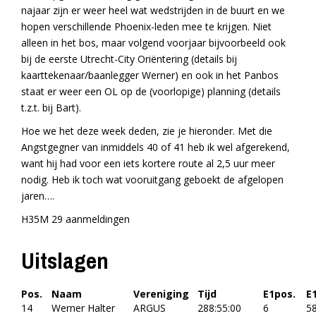
najaar zijn er weer heel wat wedstrijden in de buurt en we
hopen verschillende Phoenix-leden mee te krijgen. Niet
alleen in het bos, maar volgend voorjaar bijvoorbeeld ook
bij de eerste Utrecht-City Oriëntering (details bij
kaarttekenaar/baanlegger Werner) en ook in het Panbos
staat er weer een OL op de (voorlopige) planning (details
t.z.t. bij Bart).
Hoe we het deze week deden, zie je hieronder. Met die
Angstgegner van inmiddels 40 of 41 heb ik wel afgerekend,
want hij had voor een iets kortere route al 2,5 uur meer
nodig. Heb ik toch wat vooruitgang geboekt de afgelopen
jaren….
H35M 29 aanmeldingen
Uitslagen
Pos.
Naam
Vereniging
Tijd
E1pos.
E
14
Werner Halter
ARGUS
288:55:00
6
58