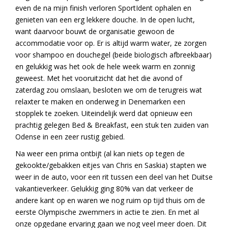
even de na mijn finish verloren SportIdent ophalen en
genieten van een erg lekkere douche. In de open lucht,
want daarvoor bouwt de organisatie gewoon de
accommodatie voor op. Er is altijd warm water, ze zorgen
voor shampoo en douchegel (beide biologisch afbreekbaar)
en gelukkig was het ook de hele week warm en zonnig
geweest. Met het vooruitzicht dat het die avond of
zaterdag zou omslaan, besloten we om de terugreis wat
relaxter te maken en onderweg in Denemarken een
stopplek te zoeken. Uiteindelijk werd dat opnieuw een
prachtig gelegen Bed & Breakfast, een stuk ten zuiden van
Odense in een zeer rustig gebied.
Na weer een prima ontbijt (al kan niets op tegen de
gekookte/gebakken eitjes van Chris en Saskia) stapten we
weer in de auto, voor een rit tussen een deel van het Duitse
vakantieverkeer. Gelukkig ging 80% van dat verkeer de
andere kant op en waren we nog ruim op tijd thuis om de
eerste Olympische zwemmers in actie te zien. En met al
onze opgedane ervaring gaan we nog veel meer doen. Dit