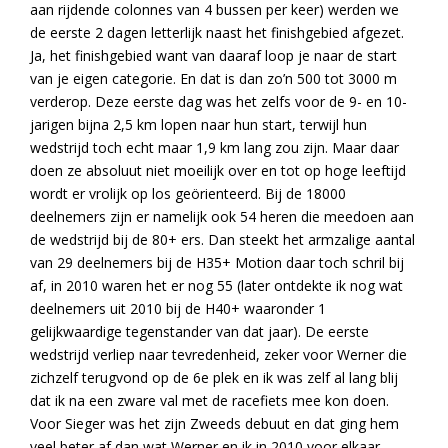
aan rijdende colonnes van 4 bussen per keer) werden we
de eerste 2 dagen letterlijk naast het finishgebied afgezet.
Ja, het finishgebied want van daaraf loop je naar de start
van je eigen categorie. En dat is dan zo’n 500 tot 3000 m
verderop. Deze eerste dag was het zelfs voor de 9- en 10-
jarigen bijna 2,5 km lopen naar hun start, terwijl hun
wedstrijd toch echt maar 1,9 km lang zou zijn. Maar daar
doen ze absoluut niet moeilijk over en tot op hoge leeftijd
wordt er vrolijk op los geörienteerd. Bij de 18000
deelnemers zijn er namelijk ook 54 heren die meedoen aan
de wedstrijd bij de 80+ ers. Dan steekt het armzalige aantal
van 29 deelnemers bij de H35+ Motion daar toch schril bij
af, in 2010 waren het er nog 55 (later ontdekte ik nog wat
deelnemers uit 2010 bij de H40+ waaronder 1
gelijkwaardige tegenstander van dat jaar). De eerste
wedstrijd verliep naar tevredenheid, zeker voor Werner die
zichzelf terugvond op de 6e plek en ik was zelf al lang blij
dat ik na een zware val met de racefiets mee kon doen.
Voor Sieger was het zijn Zweeds debuut en dat ging hem
veel beter af dan wat Werner en ik in 2010 voor elkaar