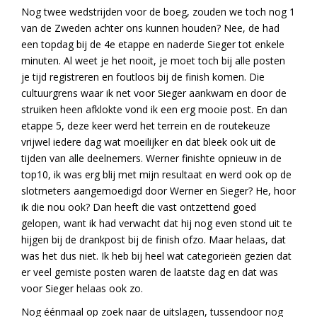
Nog twee wedstrijden voor de boeg, zouden we toch nog 1
van de Zweden achter ons kunnen houden? Nee, de had
een topdag bij de 4e etappe en naderde Sieger tot enkele
minuten. Al weet je het nooit, je moet toch bij alle posten
je tijd registreren en foutloos bij de finish komen. Die
cultuurgrens waar ik net voor Sieger aankwam en door de
struiken heen afklokte vond ik een erg mooie post. En dan
etappe 5, deze keer werd het terrein en de routekeuze
vrijwel iedere dag wat moeilijker en dat bleek ook uit de
tijden van alle deelnemers. Werner finishte opnieuw in de
top10, ik was erg blij met mijn resultaat en werd ook op de
slotmeters aangemoedigd door Werner en Sieger? He, hoor
ik die nou ook? Dan heeft die vast ontzettend goed
gelopen, want ik had verwacht dat hij nog even stond uit te
hijgen bij de drankpost bij de finish ofzo. Maar helaas, dat
was het dus niet. Ik heb bij heel wat categorieën gezien dat
er veel gemiste posten waren de laatste dag en dat was
voor Sieger helaas ook zo.
Nog éénmaal op zoek naar de uitslagen, tussendoor nog