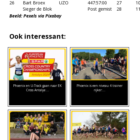
26
Bart Broex
UZO
447:57:00
27
10
Sieger de Blok
Post gemist
28
11
Beeld: Pexels via Pixabay
Ook interessant:
Phoenix en U-Track gaan naar EK
Phoenix is een niveau 4 trainer
Cross Antalya:…
rijker:…