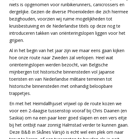
niets is opgenomen voor runbikerunners, canicrossers en
dergelijke. Gezien de diverse Phoenixleden die zich hiermee
bezighouden, voorzien wij ruime mogelijkheden tot
kruisbestuiving en de Nederlandse titels op deze nog te
introduceren takken van oriënteringslopen liggen voor het
grijpen.
Al in het begin van het jaar zijn we maar eens gaan kijken
hoe onze route naar Zweden zal verlopen. Heel wat
oriënteringslopen werden bezocht, van Belgische
mijnbergen tot historische binnensteden vol Japanse
toeristen en van Nederlandse militaire terreinen tot
historische binnensteden met onhandig beloopbare
trappetjes.
En met het Heimdallhjuset vrijwel op de route kozen we
voor een 2-daagse tussenstop vooraf bij Chris Daanen (en
Saskia) om na een paar keer goed slapen en een vers eitje
bij het ontbijt naar zonnig Halmstad verder te kunnen gaan.
Deze B&B in Skånes Värsjö is echt wel een plek om naar