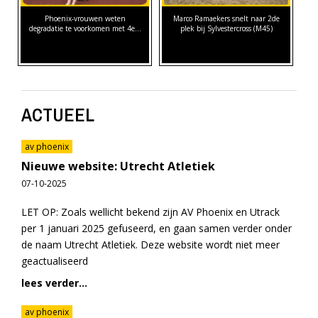
Phoenix-vrouwen weten
Marco Ramaekers snelt naar 2de
degradatie te voorkomen met 4e…
plek bij Sylvestercross (M45)
ACTUEEL
av phoenix
Nieuwe website: Utrecht Atletiek
07-10-2025
LET OP: Zoals wellicht bekend zijn AV Phoenix en Utrack
per 1 januari 2025 gefuseerd, en gaan samen verder onder
de naam Utrecht Atletiek. Deze website wordt niet meer
geactualiseerd
lees verder...
av phoenix