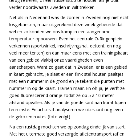
terug te keren, of een tussenstop te houden als je ooit
verder noordwaarts Zweden in wilt trekken.
Net als in Nederland was de zomer in Zweden nog niet echt
losgebarsten, maar uitgerekend deze week gebeurde dat
wel en zo konden we ons kamp in een aangename
temperatuur opbouwen. Even het centrale O-Ringenplein
verkennen (sportwinkel, inschrijvingshal, eettent, en nog
veel meer tenten) en dan maar eens met een trainingskaart
van een gebied vlakbij onze vaardigheden even
aanscherpen. Want zo gaat dat in Zweden, er is een gebied
in kaart gebracht, je slaat er een flink stel houten paaltjes
met een nummer in de grond en je tekent die punten met
nummer in op de kaart. Trainen maar. En oh ja, je verft ze
goed fluorescerend oranje zodat ze op 5 a 10 meter
afstand opvallen. Als je van de goede kant aan komt lopen
tenminste. En achteraf analyseren we uiteraard nog even
de gekozen routes (foto volgt).
Na een rustdag mochten we op zondag eindelijk van start.
Met het uitermate goed verzorgde atletentransport (af en