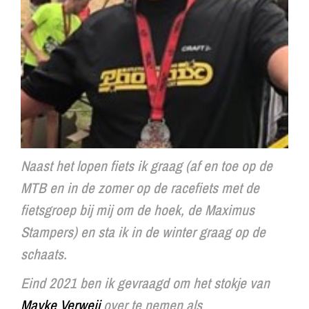
Naast het lopen fiets ik graag (af en toe op de
MTB en in de zomer op de racefiets met de
fietsgroep bij mij om de hoek, de Maximus
Stampers) en sta ik in de winter graag op de
schaats.
Eind 2021 ben ik gevraagd om het stokje van
Mayke Verweij
over te nemen als