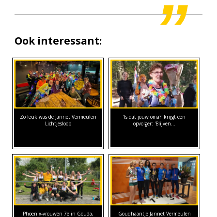
Ook interessant:
Zo leuk was de Jannet Vermeulen
'Is dat jouw oma?' krijgt een
Lichtjesloop
opvolger: 'Blijven…
Phoenix-vrouwen 7e in Gouda,
Goudhaantje Jannet Vermeulen