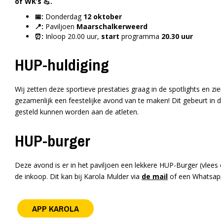
of WK’s 💪.
📅:
Donderdag
12 oktober
📍:
Paviljoen
Maarschalkerweerd
⏰:
Inloop 20.00 uur,
start
programma
20.30 uur
HUP-huldiging
Wij zetten deze sportieve prestaties graag in de spotlights en zi
gezamenlijk een feestelijke avond van te maken! Dit gebeurt in d
gesteld kunnen worden aan de atleten.
HUP-burger
Deze avond is er in het paviljoen een lekkere HUP-Burger (vlees o
de inkoop. Dit kan bij Karola Mulder via
de mail
of een Whatsapp
APP KAROLA