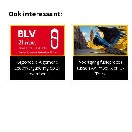
Ook interessant:
Bijzondere Algemene
Voortgang fusieproces
Ledenvergadering op 21
tussen AV Phoenix en U-
november…
Track