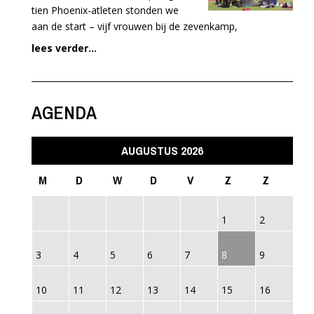
tien Phoenix-atleten stonden we
aan de start – vijf vrouwen bij de zevenkamp,
lees verder...
AGENDA
AUGUSTUS 2026
M
D
W
D
V
Z
Z
1
2
3
4
5
6
7
8
9
10
11
12
13
14
15
16