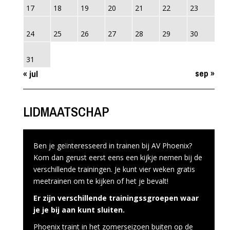
17
18
19
20
21
22
23
24
25
26
27
28
29
30
31
sep »
« jul
LIDMAATSCHAP
Ben je geïnteresseerd in trainen bij AV Phoenix?
Kom dan gerust eerst eens een kijkje nemen bij de
verschillende trainingen. Je kunt vier weken gratis
meetrainen om te kijken of het je bevalt!
Er zijn verschillende trainingssgroepen waar
je je bij aan kunt sluiten.
Phoenix traint in het zomerseizoen buiten op de