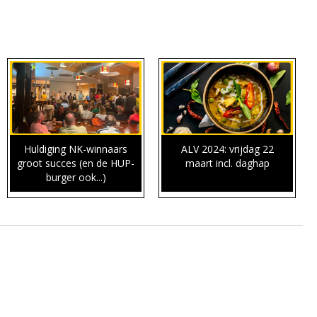
Huldiging NK-winnaars
ALV 2024: vrijdag 22
groot succes (en de HUP-
maart incl. daghap
burger ook...)