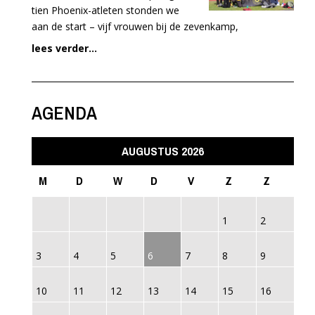
tien Phoenix-atleten stonden we
aan de start – vijf vrouwen bij de zevenkamp,
lees verder...
AGENDA
AUGUSTUS 2026
M
D
W
D
V
Z
Z
1
2
3
4
5
6
7
8
9
10
11
12
13
14
15
16