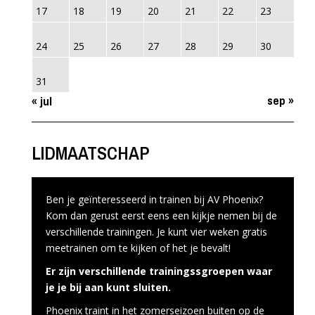
17
18
19
20
21
22
23
24
25
26
27
28
29
30
31
sep »
« jul
LIDMAATSCHAP
Ben je geïnteresseerd in trainen bij AV Phoenix?
Kom dan gerust eerst eens een kijkje nemen bij de
verschillende trainingen. Je kunt vier weken gratis
meetrainen om te kijken of het je bevalt!
Er zijn verschillende trainingssgroepen waar
je je bij aan kunt sluiten.
Phoenix traint in het zomerseizoen buiten op de