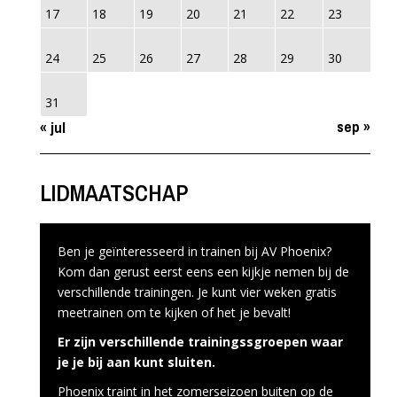
17
18
19
20
21
22
23
24
25
26
27
28
29
30
31
sep »
« jul
LIDMAATSCHAP
Ben je geïnteresseerd in trainen bij AV Phoenix?
Kom dan gerust eerst eens een kijkje nemen bij de
verschillende trainingen. Je kunt vier weken gratis
meetrainen om te kijken of het je bevalt!
Er zijn verschillende trainingssgroepen waar
je je bij aan kunt sluiten.
Phoenix traint in het zomerseizoen buiten op de