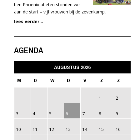
tien Phoenix-atleten stonden we
aan de start – vijf vrouwen bij de zevenkamp,
lees verder...
AGENDA
AUGUSTUS 2026
M
D
W
D
V
Z
Z
1
2
3
4
5
6
7
8
9
10
11
12
13
14
15
16