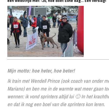
een wedstrijd met -20, hoe doet Eline dag… Een verslag!
Mijn motto: hoe heter, hoe beter!
Ik train met Wendell Prince (ook coach van onder 
Mariano) en ben me in de warmte wat meer gaan toele
wennen: ik vond sprinters altijd lui 🙂 In het kracht
en dat ik nog een boel van die sprinters kon leren.