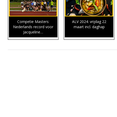
Competie Masters:
ALV 2024: vrijdag 22
Nederlands record voor
maart incl. daghap
Jacqueline…