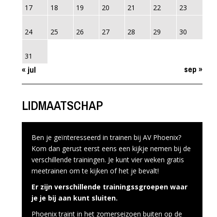
17
18
19
20
21
22
23
24
25
26
27
28
29
30
31
sep »
« jul
LIDMAATSCHAP
Ben je geïnteresseerd in trainen bij AV Phoenix?
Kom dan gerust eerst eens een kijkje nemen bij de
verschillende trainingen. Je kunt vier weken gratis
meetrainen om te kijken of het je bevalt!
Er zijn verschillende trainingssgroepen waar
je je bij aan kunt sluiten.
Phoenix traint in het zomerseizoen buiten op de