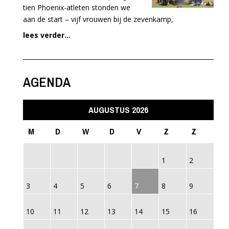
tien Phoenix-atleten stonden we
aan de start – vijf vrouwen bij de zevenkamp,
lees verder...
AGENDA
AUGUSTUS 2026
M
D
W
D
V
Z
Z
1
2
3
4
5
6
7
8
9
10
11
12
13
14
15
16