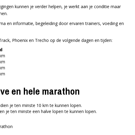
nigingen kunnen je verder helpen, je werkt aan je conditie maar
men.
 en informatie, begeleiding door ervaren trainers, voeding en
-Track, Phoenix en Trecho op de volgende dagen en tijden:
d
0km
0km
0km
0km
alve en hele marathon
dien je ten minste 10 km te kunnen lopen.
n je ten minste een halve lopen te kunnen lopen.
arathon