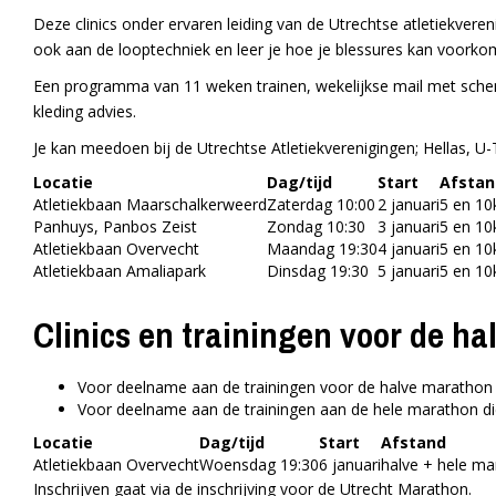
Deze clinics onder ervaren leiding van de Utrechtse atletiekvere
ook aan de looptechniek en leer je hoe je blessures kan voorko
Een programma van 11 weken trainen, wekelijkse mail met schema
kleding advies.
Je kan meedoen bij de Utrechtse Atletiekverenigingen; Hellas, U
Locatie
Dag/tijd
Start
Afstan
Atletiekbaan Maarschalkerweerd
Zaterdag 10:00
2 januari
5 en 1
Panhuys, Panbos Zeist
Zondag 10:30
3 januari
5 en 1
Atletiekbaan Overvecht
Maandag 19:30
4 januari
5 en 1
Atletiekbaan Amaliapark
Dinsdag 19:30
5 januari
5 en 1
Clinics en trainingen voor de h
Voor deelname aan de trainingen voor de halve marathon 
Voor deelname aan de trainingen aan de hele marathon die
Locatie
Dag/tijd
Start
Afstand
Atletiekbaan Overvecht
Woensdag 19:30
6 januari
halve + hele m
Inschrijven gaat via de inschrijving voor de Utrecht Marathon.