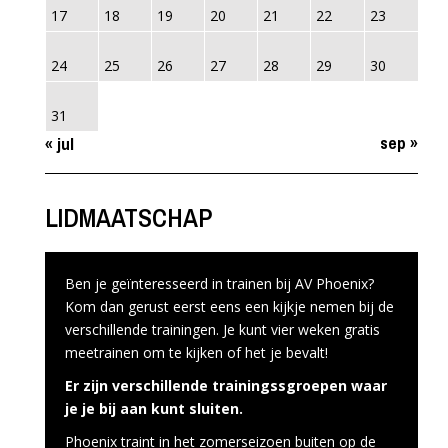
17
18
19
20
21
22
23
24
25
26
27
28
29
30
31
sep »
« jul
LIDMAATSCHAP
Ben je geïnteresseerd in trainen bij AV Phoenix?
Kom dan gerust eerst eens een kijkje nemen bij de
verschillende trainingen. Je kunt vier weken gratis
meetrainen om te kijken of het je bevalt!
Er zijn verschillende trainingssgroepen waar
je je bij aan kunt sluiten.
Phoenix traint in het zomerseizoen buiten op de