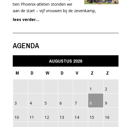
tien Phoenix-atleten stonden we
aan de start – vijf vrouwen bij de zevenkamp,
lees verder...
AGENDA
AUGUSTUS 2026
M
D
W
D
V
Z
Z
1
2
3
4
5
6
7
8
9
10
11
12
13
14
15
16