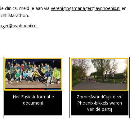
e clinics, meld je aan via
verenigingsmanager@avphoenix.nl
en
recht Marathon.
ager@avphoenix.nl
.
Het Fusie-informatie
ZomerAvondCup: deze
document
Phoenix-bikkels waren
van de partij