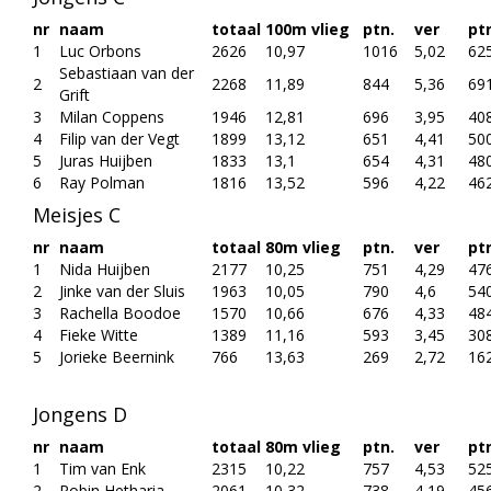
nr
naam
totaal
100m vlieg
ptn.
ver
pt
1
Luc Orbons
2626
10,97
1016
5,02
62
Sebastiaan van der
2
2268
11,89
844
5,36
69
Grift
3
Milan Coppens
1946
12,81
696
3,95
40
4
Filip van der Vegt
1899
13,12
651
4,41
50
5
Juras Huijben
1833
13,1
654
4,31
48
6
Ray Polman
1816
13,52
596
4,22
46
Meisjes C
nr
naam
totaal
80m vlieg
ptn.
ver
pt
1
Nida Huijben
2177
10,25
751
4,29
47
2
Jinke van der Sluis
1963
10,05
790
4,6
54
3
Rachella Boodoe
1570
10,66
676
4,33
48
4
Fieke Witte
1389
11,16
593
3,45
30
5
Jorieke Beernink
766
13,63
269
2,72
16
Jongens D
nr
naam
totaal
80m vlieg
ptn.
ver
pt
1
Tim van Enk
2315
10,22
757
4,53
52
2
Robin Hetharia
2061
10,32
738
4,19
45