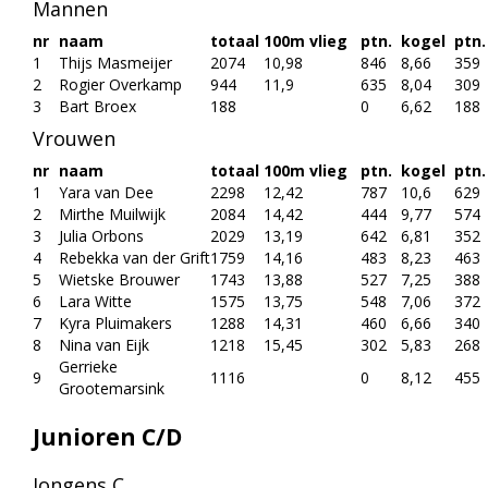
Mannen
nr
naam
totaal
100m vlieg
ptn.
kogel
ptn.
1
Thijs Masmeijer
2074
10,98
846
8,66
359
2
Rogier Overkamp
944
11,9
635
8,04
309
3
Bart Broex
188
0
6,62
188
Vrouwen
nr
naam
totaal
100m vlieg
ptn.
kogel
ptn.
1
Yara van Dee
2298
12,42
787
10,6
629
2
Mirthe Muilwijk
2084
14,42
444
9,77
574
3
Julia Orbons
2029
13,19
642
6,81
352
4
Rebekka van der Grift
1759
14,16
483
8,23
463
5
Wietske Brouwer
1743
13,88
527
7,25
388
6
Lara Witte
1575
13,75
548
7,06
372
7
Kyra Pluimakers
1288
14,31
460
6,66
340
8
Nina van Eijk
1218
15,45
302
5,83
268
Gerrieke
9
1116
0
8,12
455
Grootemarsink
Junioren C/D
Jongens C