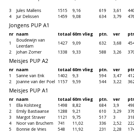
3
Jules Mallens
1515
9,16
619
3,61
44
4
Jur Delissen
1459
9,08
634
3,79
47
Jongens PUP A1
nr
naam
totaal
60m vlieg
ptn.
ver
pt
Boudewijn van
1
1427
9,09
632
3,68
45
Leerdam
2
Johan Zomer
1338
9,33
588
3,26
37
Meisjes PUP A2
nr
naam
totaal
60m vlieg
ptn.
ver
pt
1
Sanne van Enk
1402
9,3
594
3,47
41
2
Joanne van der Poel
1157
9,59
544
3,22
36
Meisjes PUP A1
nr
naam
totaal
60m vlieg
ptn.
ver
pt
1
Ella Kolsteeg
1498
8,82
684
3,9
49
2
Emily Bastiaanse
1288
9,21
610
3,29
37
3
Margot Straver
1121
9,75
517
3
31
4
Noor van Bruchem
741
11,02
336
2,52
22
5
Bonnie de Vries
548
11,92
231
2,28
17