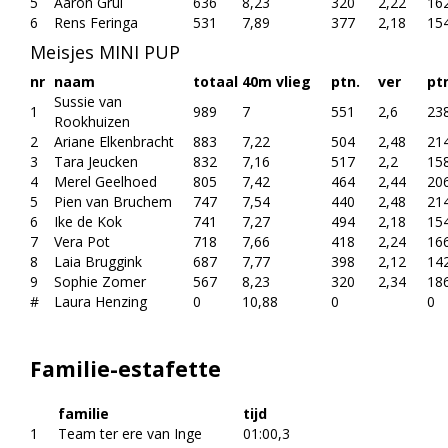
5
Aaron Grul
636
8,23
320
2,22
16
6
Rens Feringa
531
7,89
377
2,18
15
Meisjes MINI PUP
nr
naam
totaal
40m vlieg
ptn.
ver
pt
Sussie van
1
989
7
551
2,6
23
Rookhuizen
2
Ariane Elkenbracht
883
7,22
504
2,48
21
3
Tara Jeucken
832
7,16
517
2,2
15
4
Merel Geelhoed
805
7,42
464
2,44
20
5
Pien van Bruchem
747
7,54
440
2,48
21
6
Ike de Kok
741
7,27
494
2,18
15
7
Vera Pot
718
7,66
418
2,24
16
8
Laia Bruggink
687
7,77
398
2,12
14
9
Sophie Zomer
567
8,23
320
2,34
18
#
Laura Henzing
0
10,88
0
0
Familie-estafette
familie
tijd
1
Team ter ere van Inge
01:00,3