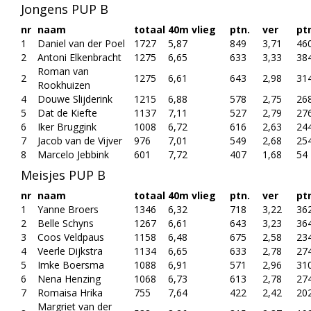
Jongens PUP B
nr
naam
totaal
40m vlieg
ptn.
ver
pt
1
Daniel van der Poel
1727
5,87
849
3,71
46
2
Antoni Elkenbracht
1275
6,65
633
3,33
38
Roman van
2
1275
6,61
643
2,98
31
Rookhuizen
4
Douwe Slijderink
1215
6,88
578
2,75
26
5
Dat de Kiefte
1137
7,11
527
2,79
27
6
Iker Bruggink
1008
6,72
616
2,63
24
7
Jacob van de Vijver
976
7,01
549
2,68
25
8
Marcelo Jebbink
601
7,72
407
1,68
54
Meisjes PUP B
nr
naam
totaal
40m vlieg
ptn.
ver
pt
1
Yanne Broers
1346
6,32
718
3,22
36
2
Belle Schyns
1267
6,61
643
3,23
36
3
Coos Veldpaus
1158
6,48
675
2,58
23
4
Veerle Dijkstra
1134
6,65
633
2,78
27
5
Imke Boersma
1088
6,91
571
2,96
31
6
Nena Henzing
1068
6,73
613
2,78
27
7
Romaisa Hrika
755
7,64
422
2,42
20
Margriet van der