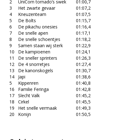
2
UniCorn tornado’s swek
01:00,7
3
Het zwarte gevaar
01:07,2
4
Kneuzenteam
01:07,5
5
De Bolts
01:15,7
6
De pikachu onesies
01:16,4
7
De snelle apen
01:17,1
8
De snelle schoentjes
01:18,2
9
Samen staan wij sterk
01:22,9
10
De kampioenen
01:24,1
11
De sneller sprinters
01:26,3
12
De 4 snorretjes
01:27,4
13
De kanonskogels
01:30,7
14
Japi
01:38,6
5
Kippenren
01:40,8
16
Familie Feringa
01:42,8
17
Slecht Valk
01:45,2
18
Cirkel
01:45,5
19
Het snelle vermaak
01:49,3
20
Konijn
01:50,5