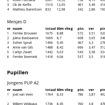
3
Ok de Kiefte
1510
12,05
461
3,49
31
4
Mathieu Barentsen
832
12,98
342
2,86
19
Meisjes D
nr
naam
totaal
60m vlieg
ptn.
ver
pt
1
Femke Brouwer
1675
8,88
572
3,51
32
2
Julina Bastiaanse
1669
8,7
608
3,65
34
3
Esther Spruit
1496
9,45
467
3,3
27
4
Anne van Gils
1488
8,42
666
3,47
31
5
Carlijn Zwart
1442
9,03
543
3,58
33
6
Femke Beernink
1418
9,06
537
3,5
31
Pupillen
Jongens PUP A2
nr
naam
totaal
60m vlieg
ptn.
ver
pt
1
Joël van Veen
1764
8,33
786
3,87
49
2
Willem Veldpaus
1736
8,45
760
3,8
47