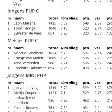
8
538
8,26
315
2,37
19
Vegt
Jongens PUP C
nr
naam
totaal
40m vlieg
ptn.
ver
pt
1
Leon Mallens
1425
6,59
648
2,89
29
2
Toon Feringa
1040
7,13
523
2,74
26
3
Sylvester de Vries
651
8,23
320
2,07
13
Meisjes PUP C
nr
naam
totaal
40m vlieg
ptn.
ver
pt
1
Noortje Broekstra
1024
6,78
601
2,64
24
2
Koosje van Molen
1009
6,76
606
2,79
27
3
Anne Versteden
988
7,21
506
2,62
24
4
Charlotte Bulterman
854
7,25
498
2,07
13
Jongens MINI PUP
nr
naam
totaal
40m vlieg
ptn.
ver
pt
1
Job van de Vegt
1319
6,79
599
3,29
37
2
Merijn Couperus
1121
7,1
529
2,76
27
Lodewijk van
3
926
7,28
492
2,5
21
Leerdam
4
Casper Ribbers
761
7,59
431
2,2
15