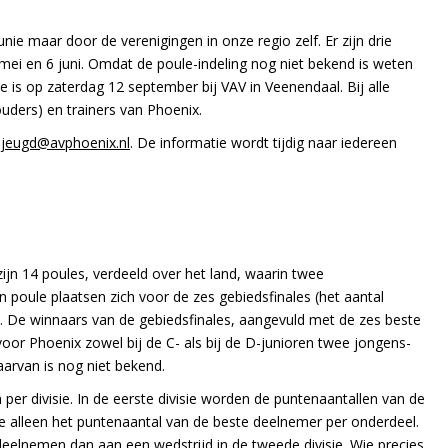
ie maar door de verenigingen in onze regio zelf. Er zijn drie
 9 mei en 6 juni. Omdat de poule-indeling nog niet bekend is weten
 is op zaterdag 12 september bij VAV in Veenendaal. Bij alle
uders) en trainers van Phoenix.
jeugd@avphoenix.nl
. De informatie wordt tijdig naar iedereen
ijn 14 poules, verdeeld over het land, waarin twee
poule plaatsen zich voor de zes gebiedsfinales (het aantal
). De winnaars van de gebiedsfinales, aangevuld met de zes beste
 voor Phoenix zowel bij de C- als bij de D-junioren twee jongens-
arvan is nog niet bekend.
n per divisie. In de eerste divisie worden de puntenaantallen van de
ie alleen het puntenaantal van de beste deelnemer per onderdeel.
deelnemen dan aan een wedstrijd in de tweede divisie. Wie precies