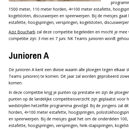
programma
1500 meter, 110 meter horden, 4×100 meter estafette, hoogspri
kogelstoten, discuswerpen en speerwerpen. Bij de meisjes gaa
estafette, hoogspringen, verspringen, kogelstoten, discuswerpe
Aziz Boucharb
zal deze competitie begeleiden en mocht je mee w
competitie zijn: 3 mei en 7 juni. NK Teams junioren wordt geho
Junioren A
De junioren A kent een divisie waarin alle ploegen tegen elkaar 
Teams junioren) te komen. Dit jaar zal worden geprobeerd zowel
komen.
In deze competitie krijg je punten op prestatie en zijn de ploe
punten op de landelijke competitieoverzicht zijn geplaatst voor 
wedstrijden hetzelfde programma gevolgd. Bij de jongens zal di
horden, 4×100 meter estafette, hoogspringen, polsstokhoogsprin
en speerwerpen. Bij de meisjes gaat het om de onderdelen 100
estafette, hoogspringen, verspringen, hink-stapspringen, kogel