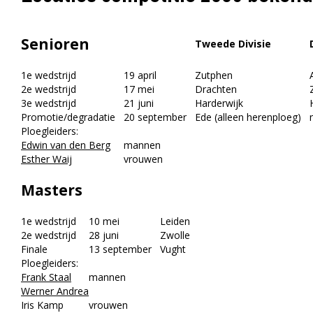
Senioren
Tweede Divisie
De
1e wedstrijd
19 april
Zutphen
A
2e wedstrijd
17 mei
Drachten
Z
3e wedstrijd
21 juni
Harderwijk
H
Promotie/degradatie
20 september
Ede (alleen herenploeg)
ni
Ploegleiders:
Edwin van den Berg
mannen
Esther Waij
vrouwen
Masters
1e wedstrijd
10 mei
Leiden
2e wedstrijd
28 juni
Zwolle
Finale
13 september
Vught
Ploegleiders:
Frank Staal
mannen
Werner Andrea
Iris Kamp
vrouwen