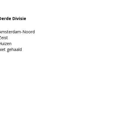
rde Divisie
msterdam-Noord
eist
uizen
et gehaald