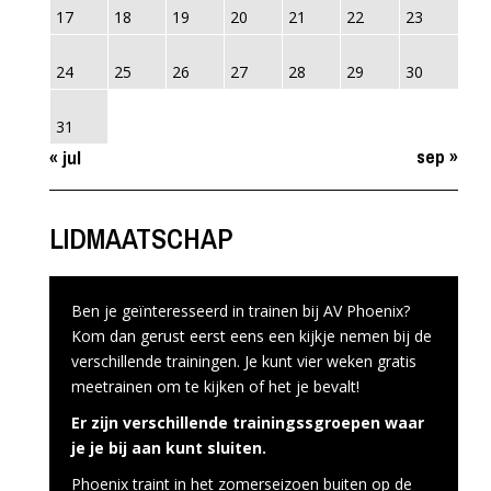
17
18
19
20
21
22
23
24
25
26
27
28
29
30
31
sep »
« jul
LIDMAATSCHAP
Ben je geïnteresseerd in trainen bij AV Phoenix?
Kom dan gerust eerst eens een kijkje nemen bij de
verschillende trainingen. Je kunt vier weken gratis
meetrainen om te kijken of het je bevalt!
Er zijn verschillende trainingssgroepen waar
je je bij aan kunt sluiten.
Phoenix traint in het zomerseizoen buiten op de