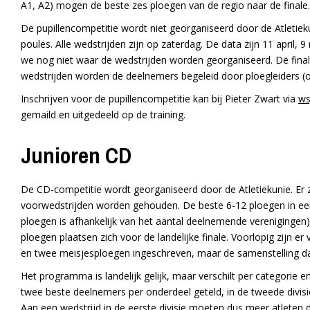
A1, A2) mogen de beste zes ploegen van de regio naar de finale.
De pupillencompetitie wordt niet georganiseerd door de Atletiekun
poules. Alle wedstrijden zijn op zaterdag. De data zijn 11 april,
we nog niet waar de wedstrijden worden georganiseerd. De finale
wedstrijden worden de deelnemers begeleid door ploegleiders (o
Inschrijven voor de pupillencompetitie kan bij Pieter Zwart via
ws
gemaild en uitgedeeld op de training.
Junioren CD
De CD-competitie wordt georganiseerd door de Atletiekunie. Er z
voorwedstrijden worden gehouden. De beste 6-12 ploegen in een 
ploegen is afhankelijk van het aantal deelnemende verenigingen
ploegen plaatsen zich voor de landelijke finale. Voorlopig zijn er
en twee meisjesploegen ingeschreven, maar de samenstelling da
Het programma is landelijk gelijk, maar verschilt per categorie e
twee beste deelnemers per onderdeel geteld, in de tweede divis
Aan een wedstrijd in de eerste divisie moeten dus meer atleten 