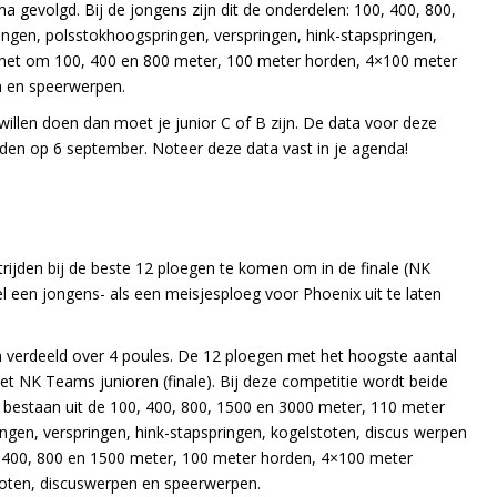
 gevolgd. Bij de jongens zijn dit de onderdelen: 100, 400, 800,
ngen, polsstokhoogspringen, verspringen, hink-stapspringen,
t het om 100, 400 en 800 meter, 100 meter horden, 4×100 meter
n en speerwerpen.
illen doen dan moet je junior C of B zijn. De data voor deze
uden op 6 september. Noteer deze data vast in je agenda!
strijden bij de beste 12 ploegen te komen om in de finale (NK
 een jongens- als een meisjesploeg voor Phoenix uit te laten
gen verdeeld over 4 poules. De 12 ploegen met het hoogste aantal
het NK Teams junioren (finale). Bij deze competitie wordt beide
t bestaan uit de 100, 400, 800, 1500 en 3000 meter, 110 meter
gen, verspringen, hink-stapspringen, kogelstoten, discus werpen
, 400, 800 en 1500 meter, 100 meter horden, 4×100 meter
stoten, discuswerpen en speerwerpen.