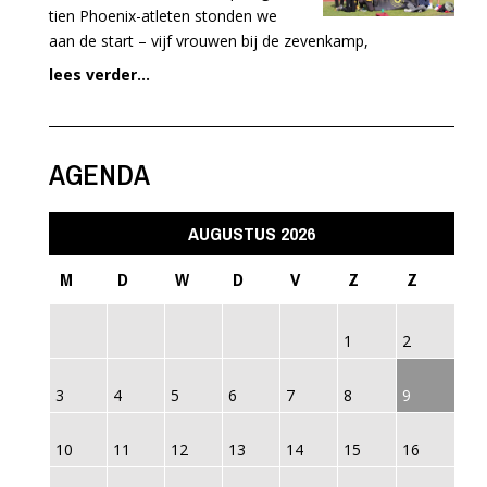
tien Phoenix-atleten stonden we
aan de start – vijf vrouwen bij de zevenkamp,
lees verder...
AGENDA
AUGUSTUS 2026
M
D
W
D
V
Z
Z
1
2
3
4
5
6
7
8
9
10
11
12
13
14
15
16