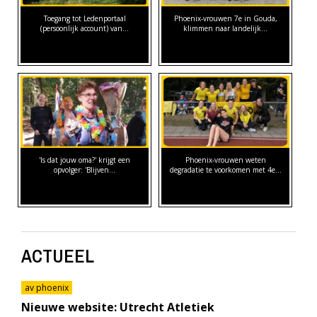
Toegang tot Ledenportaal
Phoenix-vrouwen 7e in Gouda,
(persoonlijk account) van…
klimmen naar landelijk…
'Is dat jouw oma?' krijgt een
Phoenix-vrouwen weten
opvolger: 'Blijven…
degradatie te voorkomen met 4e…
ACTUEEL
av phoenix
Nieuwe website: Utrecht Atletiek