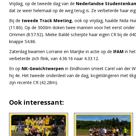
Vrijdag, op de tweede dag van de
Nederlandse Studentenka
dat ze weer helemaal op de weg terug is. Ze verbeterde haar ei
Bij de
tweede Track Meeting
, ook op vrijdag, haalde Nida Hu
(11.80). Op de 3000m doken twee mannen voor het eerst onder d
Ommen (8.57.92). Mieke Baldé scherpte haar eigen CR bij de d4
knappe 54.86.
Zaterdag kwamen Lorraine en Marijke in actie op de
IFAM
in het
verbeterde zich flink, van 4.36.16 naar 4.33.12.
En op
NK-Gewichtwerpen
in Eindhoven smeet Carel van der W
hij 4e. Het tweede onderdeel van de dag, kogelslingeren met 6k
zijn recente CR (42.28m).
Ook interessant: