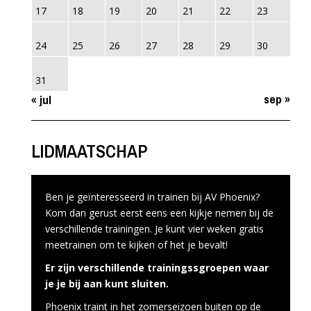
17
18
19
20
21
22
23
24
25
26
27
28
29
30
31
sep »
« jul
LIDMAATSCHAP
Ben je geïnteresseerd in trainen bij AV Phoenix?
Kom dan gerust eerst eens een kijkje nemen bij de
verschillende trainingen. Je kunt vier weken gratis
meetrainen om te kijken of het je bevalt!
Er zijn verschillende trainingssgroepen waar
je je bij aan kunt sluiten.
Phoenix traint in het zomerseizoen buiten op de