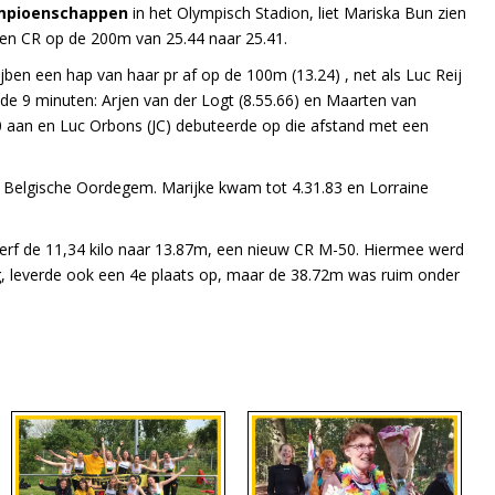
mpioenschappen
in het Olympisch Stadion, liet Mariska Bun zien
gen CR op de 200m van 25.44 naar 25.41.
ijben een hap van haar pr af op de 100m (13.24) , net als Luc Reij
e 9 minuten: Arjen van der Logt (8.55.66) en Maarten van
0 aan en Luc Orbons (JC) debuteerde op die afstand met een
 Belgische Oordegem. Marijke kwam tot 4.31.83 en Lorraine
erf de 11,34 kilo naar 13.87m, een nieuw CR M-50. Hiermee werd
g, leverde ook een 4e plaats op, maar de 38.72m was ruim onder