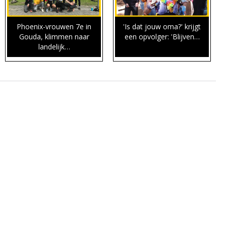
Phoenix-vrouwen 7e in
'Is dat jouw oma?' krijgt
Gouda, klimmen naar
een opvolger: 'Blijven…
landelijk…