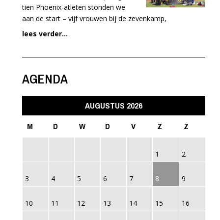
tien Phoenix-atleten stonden we
aan de start – vijf vrouwen bij de zevenkamp,
lees verder...
AGENDA
AUGUSTUS 2026
M
D
W
D
V
Z
Z
1
2
3
4
5
6
7
8
9
10
11
12
13
14
15
16