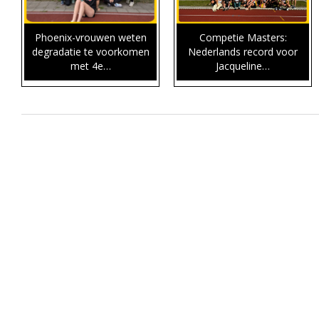
Phoenix-vrouwen weten
Competie Masters:
degradatie te voorkomen
Nederlands record voor
met 4e…
Jacqueline…