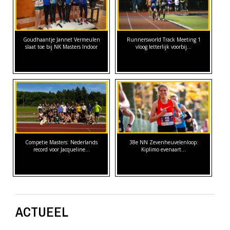
Goudhaantje Jannet Vermeulen
Runnersworld Track Meeting 1
slaat toe bij NK Masters Indoor
vloog letterlijk voorbij...
Competie Masters: Nederlands
38e NN Zevenheuvelenloop:
record voor Jacqueline…
Kiplimo evenaart…
ACTUEEL