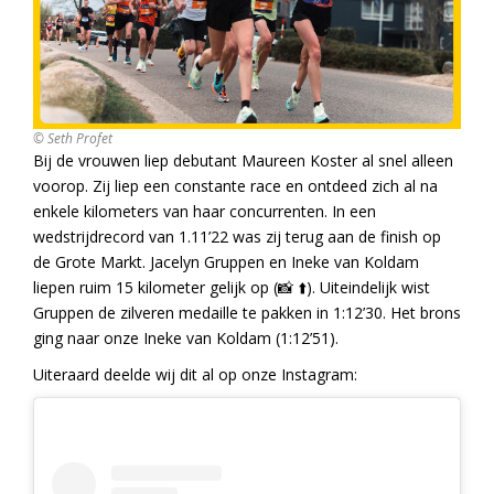
© Seth Profet
Bij de vrouwen liep debutant Maureen Koster al snel alleen
voorop. Zij liep een constante race en ontdeed zich al na
enkele kilometers van haar concurrenten. In een
wedstrijdrecord van 1.11’22 was zij terug aan de finish op
de Grote Markt. Jacelyn Gruppen en Ineke van Koldam
liepen ruim 15 kilometer gelijk op (📸 ⬆️). Uiteindelijk wist
Gruppen de zilveren medaille te pakken in 1:12’30. Het brons
ging naar onze Ineke van Koldam (1:12’51).
Uiteraard deelde wij dit al op onze Instagram: