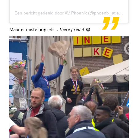
Een bericht gedeeld door AV Phoenix (@phoenix_atletiek)
Maar er miste nog iets…
There fixed it
😂: