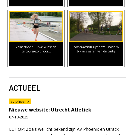
ZomerAvondCup 4: winst en
ZomerAvondCup: deze Phoenix-
parcoursrecord voor…
bikkels waren van de partij
ACTUEEL
av phoenix
Nieuwe website: Utrecht Atletiek
07-10-2025
LET OP: Zoals wellicht bekend zijn AV Phoenix en Utrack