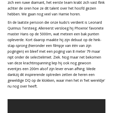
zich een ruwe diamant, het eerste team krabt zich vast flink
achter de oren hoe ze dit talent over het hoofd gezien
hebben. We gaan nog veel van Harnie horen.
En de laatste persoon die onze kudo’s verdient is Leonard
Quirinus Tersteeg. Allereerst versloeg hij Phoenix’ favoriete
master Hans op de 5000m, wat meteen een bak punten
opleverde. Kort daarop maakte hij zijn debuut op de hink-
stap-sprong (hieronder een filmpje van één van zijn
pogingen) en bleef met een poging van 8 meter 79 maar
nipt onder de selectielimiet. Ziek. Nog maar net bekomen
van deze krachtinspanning liep hij ook nog gewoon
eventjes een 200m alsof zijn lever ervan afhing. Mede
dankzij dit inspirerende optreden zetten de heren een
geweldige DQ op de klokken, waar men het in ‘het wereldje’
nu nog over heeft.