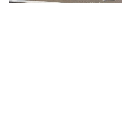
Wedstrijd zaterdag In het weekend van 21 en 22 juni was
het dan eindelijk zo ver, na maanden aan voorbereiding
was het tijd voor het NSK Baan. Op vrijdagavond werden
lees verder...
studentennieuws
NSK Meerkamp 2025
13-05-2025