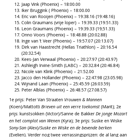
Jaap Vink (Phoenix) – 18:00.00
Iker Bruggink ( Phoenix) – 18:00.00
Eric van Rooijen (Phoenix) – 19:38.16 (19:48.16)
Colin Graumans (vrije loper) – 19:39.33 (19:51.33)
Leon Graumans (Phoenix) – 19:39.33 (19;51.33)
Onno Voors (Phoenix) – 18:48.88 (20:02.88)
Inge van ’t Veer (Phoenix) – 19:57.07 (20:13.07)
Dirk van Haastrecht (Hellas Triathlon) – 20:16.54
(20:32.54)
Kees-Jan Verwaal (Phoenix) – 20:27.97 (20:43.97)
Ashleigh Irvine-Smith (LABC) – 20:32.84 (20:46.84)
Nicole van Klink (Phoenix) – 21:52.00
Jacco den Hollander (Phoenix) – 22:47.98 (23.05.98)
Wijnand Laan (Phoenix) – 25:45.59 (26:03.59)
Peter Alblas (Phoenix) – 26:48.57 (27.08.57)
1e prijs: Peter Van Straaten
Vrouwen & Mannen
(Koen)/Mattotti
Brieven uit een verre toekomst
(Marit); 2e
prijs: kunstsokken (Victor)/Sanne de Bakker
De jonge Mozart
en het complot van Wenen
(Kyra); 3e prijs: Suske en Wiske
Sony-San
(Alex)/
Suske en Wiske en de bevende berken
(Evelien). Verder nog twee verrassingsprijzen: de al lang aan