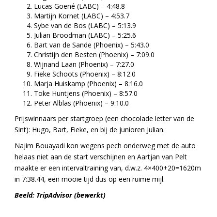
Lucas Goené (LABC) – 4:48.8
Martijn Kornet (LABC) – 4:53.7
Sybe van de Bos (LABC) – 5:13.9
Julian Broodman (LABC) – 5:25.6
Bart van de Sande (Phoenix) – 5:43.0
Christijn den Besten (Phoenix) – 7:09.0
Wijnand Laan (Phoenix) – 7:27.0
Fieke Schoots (Phoenix) – 8:12.0
Marja Huiskamp (Phoenix) – 8:16.0
Toke Huntjens (Phoenix) – 8:57.0
Peter Alblas (Phoenix) – 9:10.0
Prijswinnaars per startgroep (een chocolade letter van de
Sint): Hugo, Bart, Fieke, en bij de junioren Julian.
Najim Bouayadi kon wegens pech onderweg met de auto
helaas niet aan de start verschijnen en Aartjan van Pelt
maakte er een intervaltraining van, d.w.z. 4×400+20=1620m
in 7:38.44, een mooie tijd dus op een ruime mijl.
Beeld: TripAdvisor (bewerkt)