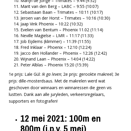
Marijn de Jonge – Trimates – 9:44 (9:52)
Marit van den Berg – LABC – 9:55 (10:07)
Sebastiaan Baan – Trimates – 10:11 (10:17)
Jeroen van der Horst – Trimates – 10:16 (10:30)
Jaap Vink Phoenix – 10:22 (10:32)
Evelien van Bentum – Phoenix 11.02 (11:14)
Neville Magielse – LMR – 11:17 (11:33)
Job Eijdems (klimmer) – 11:39 (11:55)
Fred Inklaar – Phoenix – 12:10 (12:24)
Jacco den Hollander – Phoenix – 12:26 (12:42)
Wijnand Laan – Phoenix – 14:04 (14:22)
Peter Alblas – Phoenix 15:20 (15:39)
1e prijs: Lale Gül:
Ik ga leven
; 2e prijs: gerookte makreel; 3e
prijs: dille-mosterdsaus. Met de makrelen werd wat
geschoven door winnaars en winnaressen die geen vis
lustten. Dank aan alle juryleden, verkeersregelaars,
supporters en fotografen!
12 mei 2021: 100m en
800m (i.p.v. 5 mei)