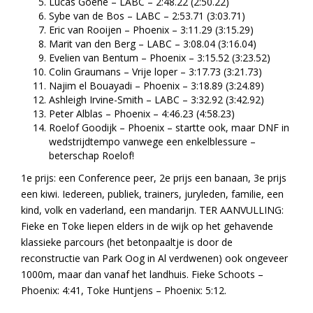
Lucas Goené – LABC – 2:48.22 (2:50.22)
Sybe van de Bos – LABC – 2:53.71 (3:03.71)
Eric van Rooijen – Phoenix – 3:11.29 (3:15.29)
Marit van den Berg – LABC – 3:08.04 (3:16.04)
Evelien van Bentum – Phoenix – 3:15.52 (3:23.52)
Colin Graumans – Vrije loper – 3:17.73 (3:21.73)
Najim el Bouayadi – Phoenix – 3:18.89 (3:24.89)
Ashleigh Irvine-Smith – LABC – 3:32.92 (3:42.92)
Peter Alblas – Phoenix – 4:46.23 (4:58.23)
Roelof Goodijk – Phoenix – startte ook, maar DNF in
wedstrijdtempo vanwege een enkelblessure –
beterschap Roelof!
1e prijs: een Conference peer, 2e prijs een banaan, 3e prijs
een kiwi. Iedereen, publiek, trainers, juryleden, familie, een
kind, volk en vaderland, een mandarijn. TER AANVULLING:
Fieke en Toke liepen elders in de wijk op het gehavende
klassieke parcours (het betonpaaltje is door de
reconstructie van Park Oog in Al verdwenen) ook ongeveer
1000m, maar dan vanaf het landhuis. Fieke Schoots –
Phoenix: 4:41, Toke Huntjens – Phoenix: 5:12.