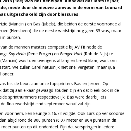
n 2018 (18e) was het behelpen. Alhoewel dat laatste jaar,
onde, mede door de nieuwe aanwas in de vorm van Leonard
aas uitgeschakeld zijn door blessures.
izio (Mancini) en Bas (Jubels), die beiden de eerste voorronde al
Jeroen (Heesbeen) die de eerste wedstrijd nog geen 35 was, maar
 in punten.
 van de mannen masters competitie bij AV Fit node de
langs
Say Hello
(Rene Froger) en
Banger Hart
(Rob de Nijs) te
 (Mancini) was toen overigens al lang en breed klaar, want om
estart. We zullen Carel natuurlijk niet snel vergeten, maar qua
l onder.
 was het de beurt aan onze topsprinters Bas en Jeroen. Op
jk dat zij aan elkaar gewaagd zouden zijn en dat bleek ook in de
de sprintnummers respectievelijk. Bas werd daarbij iets
 de finalewedstrijd eind september vanaf zal zijn.
den voor hem. Een keurige 2.16.72 volgde. Ook Lars op ver scoorde
an altijd rond de 800 punten (6.07 meter en 804 punten in dit
meer punten op dit onderdeel. Fijn dat verspringen in iedere