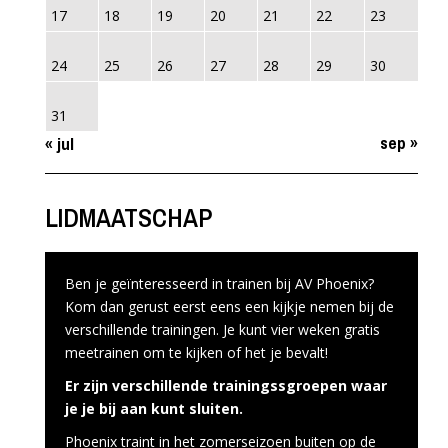
17
18
19
20
21
22
23
24
25
26
27
28
29
30
31
sep »
« jul
LIDMAATSCHAP
Ben je geïnteresseerd in trainen bij AV Phoenix?
Kom dan gerust eerst eens een kijkje nemen bij de
verschillende trainingen. Je kunt vier weken gratis
meetrainen om te kijken of het je bevalt!
Er zijn verschillende trainingssgroepen waar
je je bij aan kunt sluiten.
Phoenix traint in het zomerseizoen buiten op de