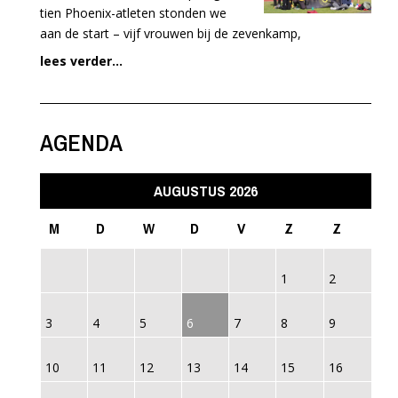
tien Phoenix-atleten stonden we
aan de start – vijf vrouwen bij de zevenkamp,
lees verder...
AGENDA
AUGUSTUS 2026
M
D
W
D
V
Z
Z
1
2
3
4
5
6
7
8
9
10
11
12
13
14
15
16