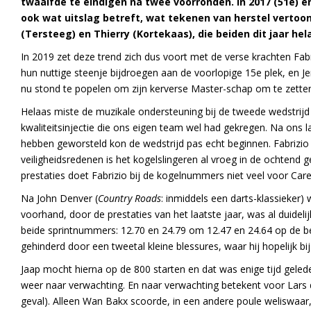
twaalfde te eindigen na twee voorronden.
In 2017 (51e) e
ook wat uitslag betreft, wat tekenen van herstel verto
(Tersteeg) en Thierry (Kortekaas), die beiden dit jaar hel
In 2019 zet deze trend zich dus voort met de verse krachten Fabr
hun nuttige steenje bijdroegen aan de voorlopige 15e plek, en 
nu stond te popelen om zijn kerverse Master-schap om te zetten
Helaas miste de muzikale ondersteuning bij de tweede wedstrijd
kwaliteitsinjectie die ons eigen team wel had gekregen. Na ons 
hebben geworsteld kon de wedstrijd pas echt beginnen. Fabrizio
veiligheidsredenen is het kogelslingeren al vroeg in de ochtend g
prestaties doet Fabrizio bij de kogelnummers niet veel voor Care
Na John Denver (
Country Roads
: inmiddels een darts-klassieker)
voorhand, door de prestaties van het laatste jaar, was al duideli
beide sprintnummers: 12.70 en 24.79 om 12.47 en 24.64 op de bei
gehinderd door een tweetal kleine blessures, waar hij hopelijk bij
Jaap mocht hierna op de 800 starten en dat was enige tijd gele
weer naar verwachting. En naar verwachting betekent voor Lars d
geval). Alleen Wan Bakx scoorde, in een andere poule weliswaar, 