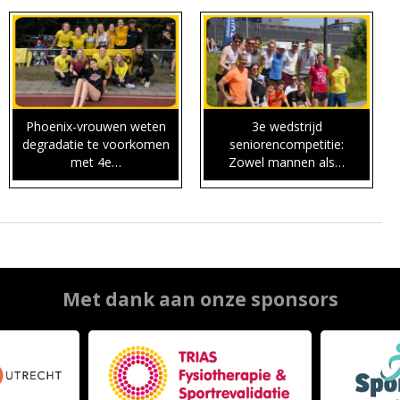
Phoenix-vrouwen weten
3e wedstrijd
degradatie te voorkomen
seniorencompetitie:
met 4e…
Zowel mannen als…
Met dank aan onze sponsors