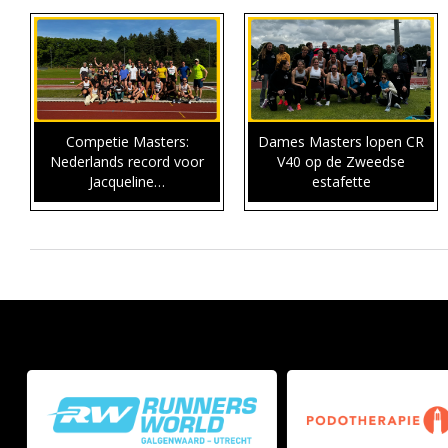
Competie Masters:
Dames Masters lopen CR
Nederlands record voor
V40 op de Zweedse
Jacqueline…
estafette