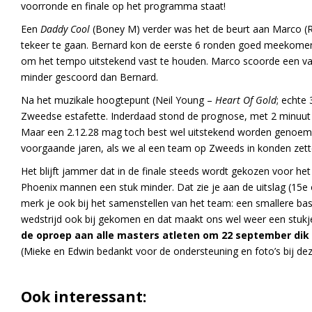
voorronde en finale op het programma staat!
Een
Daddy Cool
(Boney M) verder was het de beurt aan Marco (
tekeer te gaan. Bernard kon de eerste 6 ronden goed meekome
om het tempo uitstekend vast te houden. Marco scoorde een van 
minder gescoord dan Bernard.
Na het muzikale hoogtepunt (Neil Young –
Heart Of Gold
; echte
Zweedse estafette. Inderdaad stond de prognose, met 2 minuut 10
Maar een 2.12.28 mag toch best wel uitstekend worden genoemd. 
voorgaande jaren, als we al een team op Zweeds in konden zette
Het blijft jammer dat in de finale steeds wordt gekozen voor h
Phoenix mannen een stuk minder. Dat zie je aan de uitslag (15e o
merk je ook bij het samenstellen van het team: een smallere bas
wedstrijd ook bij gekomen en dat maakt ons wel weer een stukje 
de oproep aan alle masters atleten om 22 september dik 
(Mieke en Edwin bedankt voor de ondersteuning en foto’s bij de
Ook interessant: