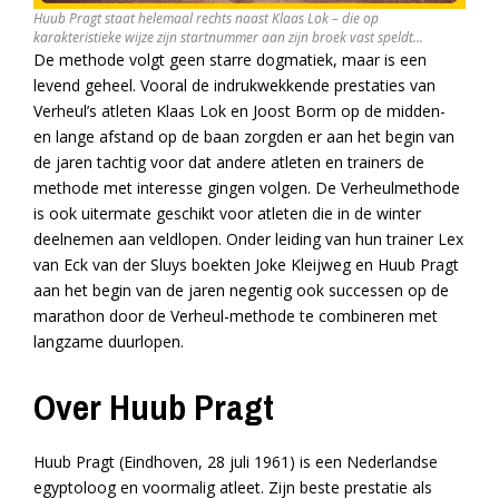
Huub Pragt staat helemaal rechts naast Klaas Lok – die op
karakteristieke wijze zijn startnummer aan zijn broek vast speldt…
De methode volgt geen starre dogmatiek, maar is een
levend geheel. Vooral de indrukwekkende prestaties van
Verheul’s atleten Klaas Lok en Joost Borm op de midden-
en lange afstand op de baan zorgden er aan het begin van
de jaren tachtig voor dat andere atleten en trainers de
methode met interesse gingen volgen. De Verheulmethode
is ook uitermate geschikt voor atleten die in de winter
deelnemen aan veldlopen. Onder leiding van hun trainer Lex
van Eck van der Sluys boekten Joke Kleijweg en Huub Pragt
aan het begin van de jaren negentig ook successen op de
marathon door de Verheul-methode te combineren met
langzame duurlopen.
Over Huub Pragt
Huub Pragt (Eindhoven, 28 juli 1961) is een Nederlandse
egyptoloog en voormalig atleet. Zijn beste prestatie als