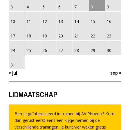
3
4
5
6
7
8
9
10
11
12
13
14
15
16
17
18
19
20
21
22
23
24
25
26
27
28
29
30
31
sep »
« jul
LIDMAATSCHAP
Ben je geïnteresseerd in trainen bij AV Phoenix? Kom
dan gerust eerst eens een kijkje nemen bij de
verschillende trainingen. Je kunt vier weken gratis