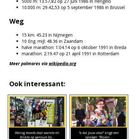
5000 m: 13.57,82 op 27 juni 1986 in Hengelo
10.000 m: 29.42,53 op 5 september 1986 in Brussel
Weg
15 km: 45.23 in Nijmegen
10 Eng. mijl: 48.36 in Zaandam
halve marathon: 1:04.14 op 6 oktober 1991 in Breda
marathon: 2:19.47 op 21 april 1991 in Rotterdam
Meer palmares via
wikipedia.org
Ook interessant:
Weinig records door warmte en
'Is dat jouw oma?' krijgt een
drukte op parcours bij…
opvolger: 'Blijven…