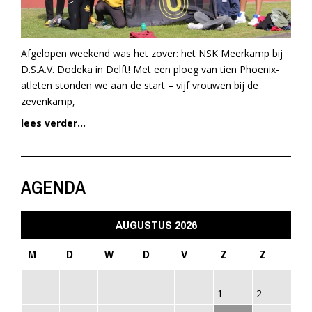
Afgelopen weekend was het zover: het NSK Meerkamp bij
D.S.A.V. Dodeka in Delft! Met een ploeg van tien Phoenix-
atleten stonden we aan de start – vijf vrouwen bij de
zevenkamp,
lees verder...
AGENDA
AUGUSTUS 2026
M
D
W
D
V
Z
Z
1
2